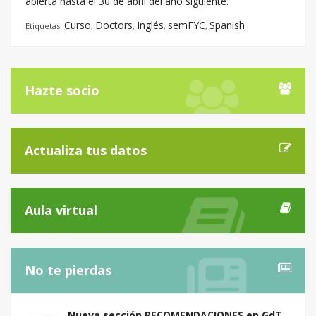
abierta hasta el 30 de abril del año siguiente.
Curso
Doctors
Inglés
semFYC
Spanish
Etiquetas:
,
,
,
,
Hazte socio
Actualiza tus datos
Aula virtual
No te pierdas
Nueva sección RECOMENDACIONES en GdT