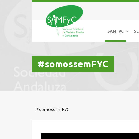
SAMFyC
SE
#somossemFYC
#somossemFYC