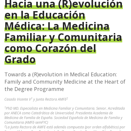
Hacia una (R)evolución
en la Educación
Médica: La Medicina
Familiar y Comunitaria
como Corazón del
Grado
Towards a (R)evolution in Medical Education:
Family and Community Medicine at the Heart of
the Degree Programme
1
2
Casado Vicente V
y Junta Rectora AMFE
1
PhD MD. Especialista en Medicina Familiar y Comunitaria. Senior. Acreditada
por ANECA como Catedrática de Universidad. Presidenta Academia de
Medicina de Familia de España. Sociedad Española de Medicina de Familia y
Comunitaria (AMFE-semFYC)
2
La Junta Rectora de AMFE está además compuesta (por orden alfabético) por