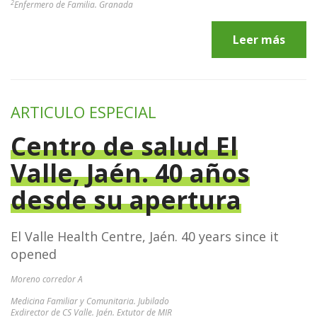
2
Enfermero de Familia. Granada
Leer más
ARTICULO ESPECIAL
Centro de salud El
Valle, Jaén. 40 años
desde su apertura
El Valle Health Centre, Jaén. 40 years since it
opened
Moreno corredor A
Medicina Familiar y Comunitaria. Jubilado
Exdirector de CS Valle. Jaén. Extutor de MIR