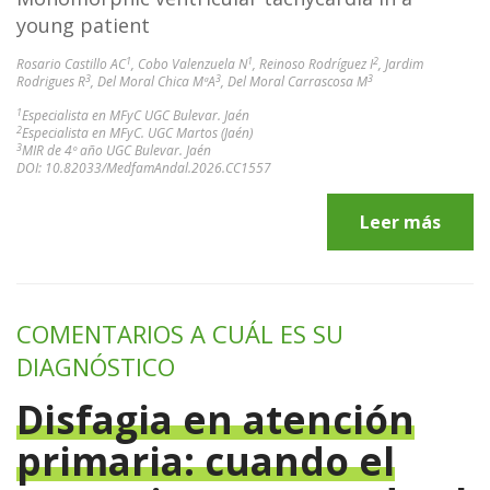
young patient
1
1
2
Rosario Castillo AC
, Cobo Valenzuela N
, Reinoso Rodríguez I
, Jardim
3
3
3
Rodrigues R
, Del Moral Chica MªA
, Del Moral Carrascosa M
1
Especialista en MFyC UGC Bulevar. Jaén
2
Especialista en MFyC. UGC Martos (Jaén)
3
MIR de 4º año UGC Bulevar. Jaén
DOI: 10.82033/MedfamAndal.2026.CC1557
Leer más
COMENTARIOS A CUÁL ES SU
DIAGNÓSTICO
Disfagia en atención
primaria: cuando el