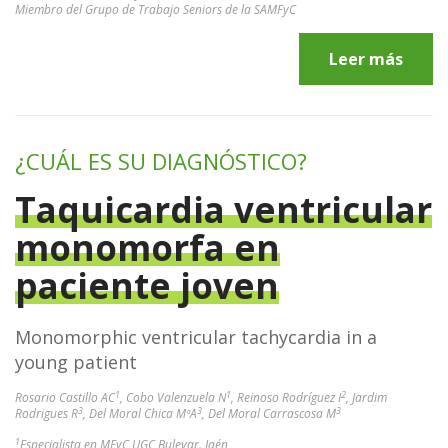
Miembro del Grupo de Trabajo Seniors de la SAMFyC
Leer más
¿CUÁL ES SU DIAGNÓSTICO?
Taquicardia ventricular
monomorfa en
paciente joven
Monomorphic ventricular tachycardia in a
young patient
1
1
2
Rosario Castillo AC
, Cobo Valenzuela N
, Reinoso Rodríguez I
, Jardim
3
3
3
Rodrigues R
, Del Moral Chica MªA
, Del Moral Carrascosa M
1
Especialista en MFyC UGC Bulevar. Jaén