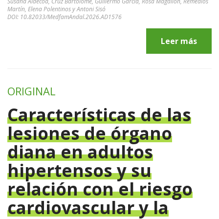
Susana Aldecoa, Cruz Bartolomé, Guillermo García, Rosa Magallón, Remedios
Martín, Elena Polentinos y Antoni Sisó
DOI: 10.82033/MedfamAndal.2026.AD1576
Leer más
ORIGINAL
Características de las
lesiones de órgano
diana en adultos
hipertensos y su
relación con el riesgo
cardiovascular y la