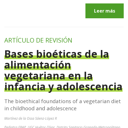
Leer más
ARTÍCULO DE REVISIÓN
Bases bioéticas de la
alimentación
vegetariana en la
infancia y adolescencia
The bioethical foundations of a vegetarian diet
in childhood and adolescence
Martínez de la Ossa Sáenz-López R
Pediatra EBAP. UGC Huétor-Tájar. Distrito Sanitario Granada-Metropolitano