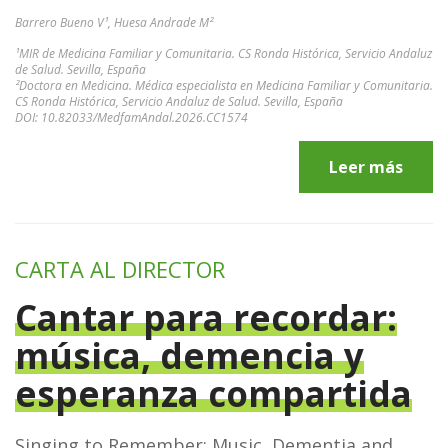
Barrero Bueno V¹, Huesa Andrade M²
¹MIR de Medicina Familiar y Comunitaria. CS Ronda Histórica, Servicio Andaluz
de Salud. Sevilla, España
²Doctora en Medicina. Médica especialista en Medicina Familiar y Comunitaria.
CS Ronda Histórica, Servicio Andaluz de Salud. Sevilla, España
DOI: 10.82033/MedfamAndal.2026.CC1574
Leer más
CARTA AL DIRECTOR
Cantar para recordar:
música, demencia y
esperanza compartida
Singing to Remember: Music, Dementia and