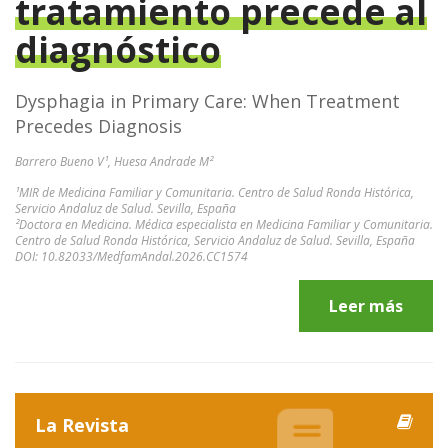
tratamiento precede al
diagnóstico
Dysphagia in Primary Care: When Treatment
Precedes Diagnosis
Barrero Bueno V¹, Huesa Andrade M²
¹MIR de Medicina Familiar y Comunitaria. Centro de Salud Ronda Histórica,
Servicio Andaluz de Salud. Sevilla, España
²Doctora en Medicina. Médica especialista en Medicina Familiar y Comunitaria.
Centro de Salud Ronda Histórica, Servicio Andaluz de Salud. Sevilla, España
DOI: 10.82033/MedfamAndal.2026.CC1574
Leer más
La Revista