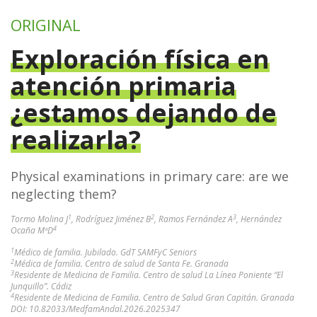
ORIGINAL
Exploración física en
atención primaria
¿estamos dejando de
realizarla?
Physical examinations in primary care: are we
neglecting them?
1
2
3
Tormo Molina J
, Rodríguez Jiménez B
, Ramos Fernández A
, Hernández
4
Ocaña MªD
1
Médico de familia. Jubilado. GdT SAMFyC Seniors
2
Médica de familia. Centro de salud de Santa Fe. Granada
3
Residente de Medicina de Familia. Centro de salud La Línea Poniente “El
Junquillo”. Cádiz
4
Residente de Medicina de Familia. Centro de Salud Gran Capitán. Granada
DOI: 10.82033/MedfamAndal.2026.2025347