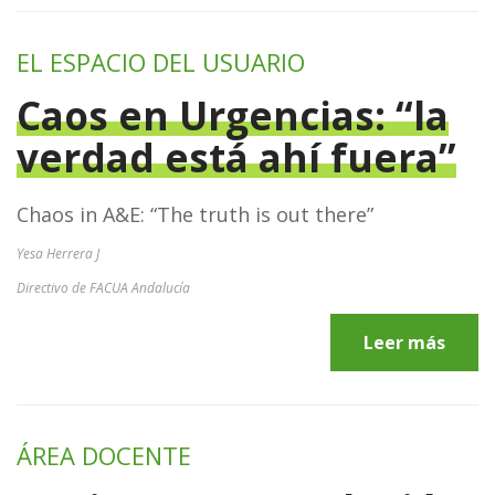
EL ESPACIO DEL USUARIO
Caos en Urgencias: “la
verdad está ahí fuera”
Chaos in A&E: “The truth is out there”
Yesa Herrera J
Directivo de FACUA Andalucía
Leer más
ÁREA DOCENTE