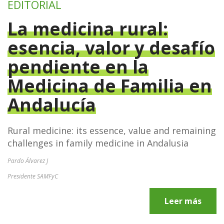
EDITORIAL
La medicina rural:
esencia, valor y desafío
pendiente en la
Medicina de Familia en
Andalucía
Rural medicine: its essence, value and remaining
challenges in family medicine in Andalusia
Pardo Álvarez J
Presidente SAMFyC
Leer más