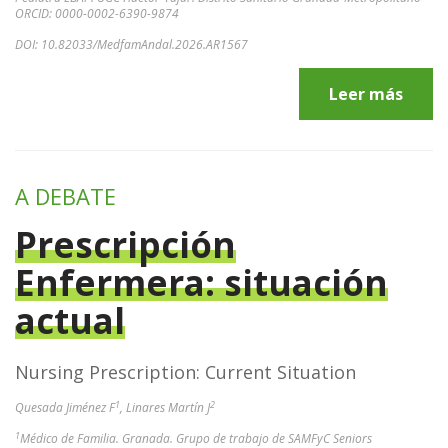
ORCID: 0000-0002-6390-9874
DOI: 10.82033/MedfamAndal.2026.AR1567
Leer más
A DEBATE
Prescripción
Enfermera: situación
actual
Nursing Prescription: Current Situation
1
2
Quesada Jiménez F
, Linares Martín J
1
Médico de Familia. Granada. Grupo de trabajo de SAMFyC Seniors