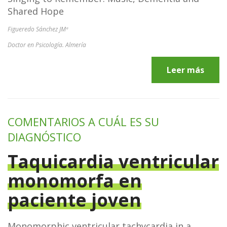
Shared Hope
Figueredo Sánchez JMª
Doctor en Psicología. Almería
Leer más
COMENTARIOS A CUÁL ES SU
DIAGNÓSTICO
Taquicardia ventricular
monomorfa en
paciente joven
Monomorphic ventricular tachycardia in a