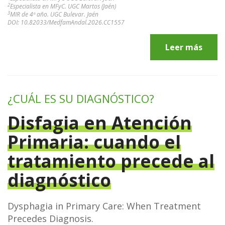
2
Especialista en MFyC. UGC Martos (Jaén)
3
MIR de 4º año. UGC Bulevar. Jaén
DOI: 10.82033/MedfamAndal.2026.CC1557
Leer más
¿CUÁL ES SU DIAGNÓSTICO?
Disfagia en Atención
Primaria: cuando el
tratamiento precede al
diagnóstico
Dysphagia in Primary Care: When Treatment
Precedes Diagnosis.