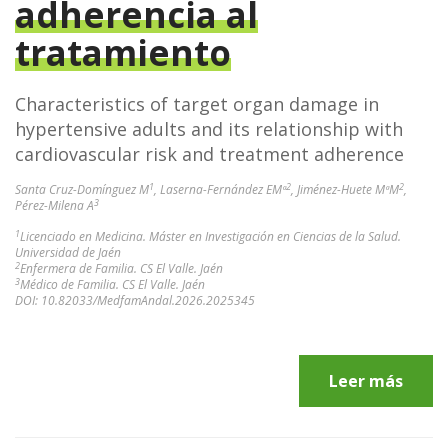
adherencia al
tratamiento
Characteristics of target organ damage in
hypertensive adults and its relationship with
cardiovascular risk and treatment adherence
1
2
2
Santa Cruz-Domínguez M
, Laserna-Fernández EMª
, Jiménez-Huete MªM
,
3
Pérez-Milena A
1
Licenciado en Medicina. Máster en Investigación en Ciencias de la Salud.
Universidad de Jaén
2
Enfermera de Familia. CS El Valle. Jaén
3
Médico de Familia. CS El Valle. Jaén
DOI: 10.82033/MedfamAndal.2026.2025345
Leer más