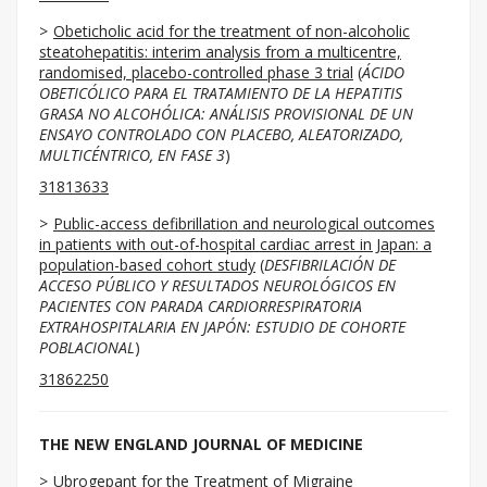
Obeticholic acid for the treatment of non-alcoholic
steatohepatitis: interim analysis from a multicentre,
randomised, placebo-controlled phase 3 trial
(
ÁCIDO
OBETICÓLICO PARA EL TRATAMIENTO DE LA HEPATITIS
GRASA NO ALCOHÓLICA: ANÁLISIS PROVISIONAL DE UN
ENSAYO CONTROLADO CON PLACEBO, ALEATORIZADO,
MULTICÉNTRICO, EN FASE 3
)
31813633
Public-access defibrillation and neurological outcomes
in patients with out-of-hospital cardiac arrest in Japan: a
population-based cohort study
(
DESFIBRILACIÓN DE
ACCESO PÚBLICO Y RESULTADOS NEUROLÓGICOS EN
PACIENTES CON PARADA CARDIORRESPIRATORIA
EXTRAHOSPITALARIA EN JAPÓN: ESTUDIO DE COHORTE
POBLACIONAL
)
31862250
THE NEW ENGLAND JOURNAL OF MEDICINE
Ubrogepant for the Treatment of Migraine