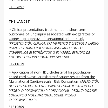
31387692
THE LANCET
Clinical presentation, treatment, and short-term
outcomes of lung injury associated with e-cigarettes or
vaping: a prospective observational cohort study
(
PRESENTACIÓN CLÍNICA, TRATAMIENTO Y EFECTOS A LARGO
PLAZO DEL DAÑO PULMONAR ASOCIADO CON LOS
CIGARRILLOS ELECTRÓNICOS O EL VAPEO: ESTUDIO DE
COHORTE OBSERVACIONAL PROSPECTIVO
)
31711629
Application of non-HDL cholesterol for population-
based cardiovascular risk stratification: results from the
Multinational Cardiovascular Risk Consortium
(
APLICACIÓN
DEL COLESTEROL NO HDL PARA LA ESTRATIFICACIÓN DEL
RIESGO CARDIOVASCULAR POBLACIONAL: RESULTADOS DEL
CONSORCIO MULTINACIONAL SOBRE RIESGO
CARDIOVASCULAR
)
31810609