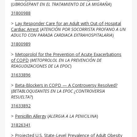
(
UBROGEPANT EN EL TRATAMIENTO DE LA MIGRAÑA
)
31800988
Lay Responder Care for an Adult with Out-of-Hospital
Cardiac Arrest
(
ATENCIÓN POR SOCORRISTA PROFANO A UN
ADULTO CON PARADA CARDIACA EXTRAHOSPITALARIA
)
31800989
Metoprolol for the Prevention of Acute Exacerbations
of COPD
(
METOPROLOL EN LA PREVENCIÓN DE
REAGUDIZACIONES DE LA EPOC
)
31633896
Beta-Blockers in COPD — A Controversy Resolved?
(
BETABLOQUEANTES EN LA EPOC ¿CONTROVERSIA
RESUELTA?
)
31633892
Penicillin Allergy
(
ALERGIA A LA PENICILINA
)
31826341
Projected U.S. State-Level Prevalence of Adult Obesity