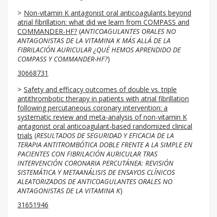
Non-vitamin K antagonist oral anticoagulants beyond
atrial fibrillation: what did we learn from COMPASS and
COMMANDER-HF?
(
ANTICOAGULANTES ORALES NO
ANTAGONISTAS DE LA VITAMINA K MÁS ALLÁ DE LA
FIBRILACIÓN AURICULAR ¿QUÉ HEMOS APRENDIDO DE
COMPASS Y COMMANDER-HF?
)
30668731
Safety and efficacy outcomes of double vs. triple
antithrombotic therapy in patients with atrial fibrillation
following percutaneous coronary intervention: a
systematic review and meta-analysis of non-vitamin K
antagonist oral anticoagulant-based randomized clinical
trials
(
RESULTADOS DE SEGURIDAD Y EFICACIA DE LA
TERAPIA ANTITROMBÓTICA DOBLE FRENTE A LA SIMPLE EN
PACIENTES CON FIBRILACIÓN AURICULAR TRAS
INTERVENCIÓN CORONARIA PERCUTÁNEA: REVISIÓN
SISTEMÁTICA Y METAANÁLISIS DE ENSAYOS CLÍNICOS
ALEATORIZADOS DE ANTICOAGULANTES ORALES NO
ANTAGONISTAS DE LA VITAMINA K
)
31651946