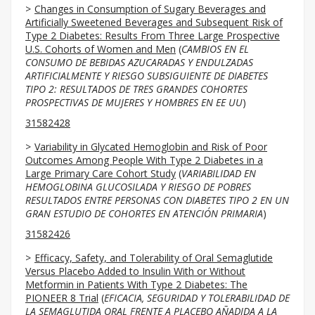
Changes in Consumption of Sugary Beverages and
Artificially Sweetened Beverages and Subsequent Risk of
Type 2 Diabetes: Results From Three Large Prospective
U.S. Cohorts of Women and Men
(
CAMBIOS EN EL
CONSUMO DE BEBIDAS AZUCARADAS Y ENDULZADAS
ARTIFICIALMENTE Y RIESGO SUBSIGUIENTE DE DIABETES
TIPO 2: RESULTADOS DE TRES GRANDES COHORTES
PROSPECTIVAS DE MUJERES Y HOMBRES EN EE UU
)
31582428
Variability in Glycated Hemoglobin and Risk of Poor
Outcomes Among People With Type 2 Diabetes in a
Large Primary Care Cohort Study
(
VARIABILIDAD EN
HEMOGLOBINA GLUCOSILADA Y RIESGO DE POBRES
RESULTADOS ENTRE PERSONAS CON DIABETES TIPO 2 EN UN
GRAN ESTUDIO DE COHORTES EN ATENCIÓN PRIMARIA
)
31582426
Efficacy, Safety, and Tolerability of Oral Semaglutide
Versus Placebo Added to Insulin With or Without
Metformin in Patients With Type 2 Diabetes: The
PIONEER 8 Trial
(
EFICACIA, SEGURIDAD Y TOLERABILIDAD DE
LA SEMAGLUTIDA ORAL FRENTE A PLACEBO AÑADIDA A LA