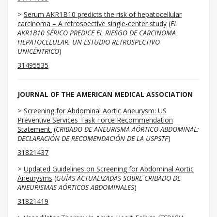
Serum AKR1B10 predicts the risk of hepatocellular
carcinoma – A retrospective single-center study
(
EL
AKR1B10 SÉRICO PREDICE EL RIESGO DE CARCINOMA
HEPATOCELULAR. UN ESTUDIO RETROSPECTIVO
UNICÉNTRICO
)
31495535
JOURNAL OF THE AMERICAN MEDICAL ASSOCIATION
Screening for Abdominal Aortic Aneurysm: US
Preventive Services Task Force Recommendation
Statement.
(
CRIBADO DE ANEURISMA AÓRTICO ABDOMINAL:
DECLARACIÓN DE RECOMENDACIÓN DE LA USPSTF
)
31821437
Updated Guidelines on Screening for Abdominal Aortic
Aneurysms
(
GUÍAS ACTUALIZADAS SOBRE CRIBADO DE
ANEURISMAS AÓRTICOS ABDOMINALES
)
31821419