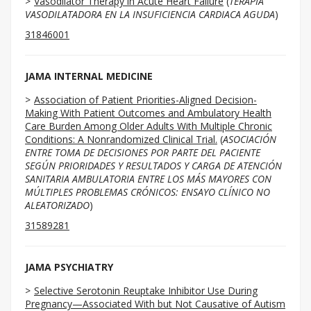
Vasodilator Therapy in Acute Heart Failure
(
TERAPIA
VASODILATADORA EN LA INSUFICIENCIA CARDIACA AGUDA
)
31846001
JAMA INTERNAL MEDICINE
Association of Patient Priorities-Aligned Decision-
Making With Patient Outcomes and Ambulatory Health
Care Burden Among Older Adults With Multiple Chronic
Conditions: A Nonrandomized Clinical Trial.
(
ASOCIACIÓN
ENTRE TOMA DE DECISIONES POR PARTE DEL PACIENTE
SEGÚN PRIORIDADES Y RESULTADOS Y CARGA DE ATENCIÓN
SANITARIA AMBULATORIA ENTRE LOS MÁS MAYORES CON
MÚLTIPLES PROBLEMAS CRÓNICOS: ENSAYO CLÍNICO NO
ALEATORIZADO
)
31589281
JAMA PSYCHIATRY
Selective Serotonin Reuptake Inhibitor Use During
Pregnancy—Associated With but Not Causative of Autism