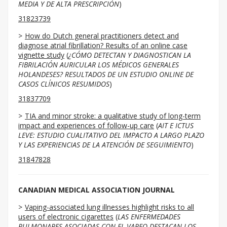
MEDIA Y DE ALTA PRESCRIPCIÓN
)
31823739
How do Dutch general practitioners detect and
diagnose atrial fibrillation? Results of an online case
vignette study
(
¿CÓMO DETECTAN Y DIAGNOSTICAN LA
FIBRILACIÓN AURICULAR LOS MÉDICOS GENERALES
HOLANDESES?
RESULTADOS DE UN ESTUDIO ONLINE DE
CASOS CLÍNICOS RESUMIDOS
)
31837709
TIA and minor stroke: a qualitative study of long-term
impact and experiences of follow-up care
(
AIT E ICTUS
LEVE: ESTUDIO CUALITATIVO DEL IMPACTO A LARGO PLAZO
Y LAS EXPERIENCIAS DE LA ATENCIÓN DE SEGUIMIENTO
)
31847828
CANADIAN MEDICAL ASSOCIATION JOURNAL
Vaping-associated lung illnesses highlight risks to all
users of electronic cigarettes
(
LAS ENFERMEDADES
PULMONARES ASOCIADAS CON EL VAPEO DESTACAN LOS