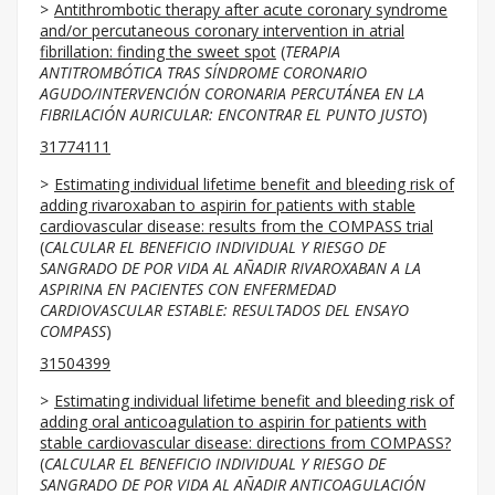
Antithrombotic therapy after acute coronary syndrome
and/or percutaneous coronary intervention in atrial
fibrillation: finding the sweet spot
(
TERAPIA
ANTITROMBÓTICA TRAS SÍNDROME CORONARIO
AGUDO/INTERVENCIÓN CORONARIA PERCUTÁNEA EN LA
FIBRILACIÓN AURICULAR: ENCONTRAR EL PUNTO JUSTO
)
31774111
Estimating individual lifetime benefit and bleeding risk of
adding rivaroxaban to aspirin for patients with stable
cardiovascular disease: results from the COMPASS trial
(
CALCULAR EL BENEFICIO INDIVIDUAL Y RIESGO DE
SANGRADO DE POR VIDA AL AÑADIR
RIVAROXABAN A LA
ASPIRINA EN PACIENTES CON ENFERMEDAD
CARDIOVASCULAR ESTABLE: RESULTADOS DEL ENSAYO
COMPASS
)
31504399
Estimating individual lifetime benefit and bleeding risk of
adding oral anticoagulation to aspirin for patients with
stable cardiovascular disease: directions from COMPASS?
(
CALCULAR EL BENEFICIO INDIVIDUAL Y RIESGO DE
SANGRADO DE POR VIDA AL AÑADIR ANTICOAGULACIÓN