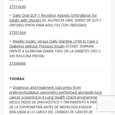
37314244
Daily Oral GLP-1 Receptor Agonist Orforglipron for
Adults with Obesity
(
EL AGONISTA ORAL DIARIO DE GLP-1
ORFORGLIPRON PARA ADULTOS CON OBESIDAD
)
37351564
Weekly Icodec versus Daily Glargine U100 in Type 2
Diabetes without Previous Insulin
(
ICODEC SEMANAL
FRENTE A GLARGINA DIARIA 100U EN LA DIABETES TIPO 2
SIN INSULINA PREVIA
)
37356066
THORAX
Diagnosis and treatment outcomes from
prebronchodilator spirometry performed alongside lung
cancer screening in a Lung Health Check programme
(
RESULTADOS DE DIAGNÓSTICO Y TRATAMIENTO A PARTIR
DE LA ESPIROMETRÍA ANTES DE BRONCODILATADOR
REALIZADA A LO LARGO DEL CRIBADO DE CÁNCER DE