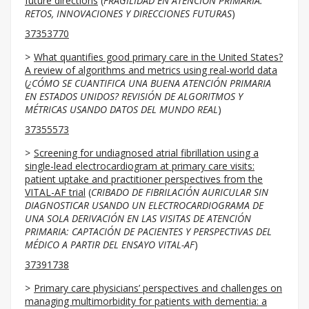
future directions
(
FRAGILIDAD EN ATENCIÓN PRIMARIA:
RETOS, INNOVACIONES Y DIRECCIONES FUTURAS
)
37353770
What quantifies good primary care in the United States?
A review of algorithms and metrics using real-world data
(
¿CÓMO SE CUANTIFICA UNA BUENA ATENCIÓN PRIMARIA
EN ESTADOS UNIDOS? REVISIÓN DE ALGORITMOS Y
MÉTRICAS USANDO DATOS DEL MUNDO REAL
)
37355573
Screening for undiagnosed atrial fibrillation using a
single-lead electrocardiogram at primary care visits:
patient uptake and practitioner perspectives from the
VITAL-AF trial
(
CRIBADO DE FIBRILACIÓN AURICULAR SIN
DIAGNOSTICAR USANDO UN ELECTROCARDIOGRAMA DE
UNA SOLA DERIVACIÓN EN LAS VISITAS DE ATENCIÓN
PRIMARIA: CAPTACIÓN DE PACIENTES Y PERSPECTIVAS DEL
MÉDICO A PARTIR DEL ENSAYO VITAL-AF
)
37391738
Primary care physicians’ perspectives and challenges on
managing multimorbidity for patients with dementia: a