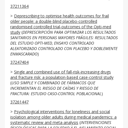
37211364
Deprescribing to optimise health outcomes for frail
older people: a double-blind placebo-controlled
randomised controlled trial-outcomes of the Opti-med
study
(
DEPRESCRIPCIÓN PARA OPTIMIZAR LOS RESULTADOS
SANITARIOS EN PERSONAS MAYORES FRÁGILES: RESULTADOS
DEL ESTUDIO OPTI-MED, ENSAYO CONTROLADO
ALEATORIZADO CONTROLADO CON PLACEBO Y DOBLEMENTE
ENMASCARADO
)
37247404
Single and combined use of fall-risk-increasing drugs
and fracture risk: a population-based case-control study
(
USO SIMPLE Y COMBINADO DE FÁRMACOS QUE
INCREMENTAN EL RIESGO DE CAÍDAS Y RIESGO DE
FRACTURA: ESTUDIO CASO-CONTROL POBLACIONAL
)
37261447
Psychological interventions for loneliness and social
isolation among older adults during medical pandemics: a
systematic review and meta-analysis
(
INTERVENCIONES
PSICOLÓGICAS PARA LA SOLEDAD Y EL AISLAMIENTO SOCIAL