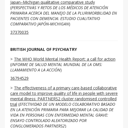
Japan–Michigan qualitative comparative study
(
PERSPECTIVAS Y RETOS DE LOS MÉDICOS DE ATENCIÓN
PRIMARIA ACERCA DEL MANEJO DE LA PLURIMORBILIDAD EN
PACIENTES CON DEMENCIA: ESTUDIO CUALITATIVO
COMPARATIVO JAPÓN-MICHIGAN
)
37370035
BRITISH JOURNAL OF PSYCHIATRY
The WHO World Mental Health Report: a call for action
(
INFORME DE SALUD MENTAL MUNDIAL DE LA OMS:
LLAMAMIENTO A LA ACCIÓN
)
36794529
The effectiveness of a primary care-based collaborative
care model to improve quality of life in people with severe
mental illness: PARTNERS2 cluster randomised controlled
trial
(
EFECTIVIDAD DE UN MODELO COLABORATIVO BASADO
EN LA ATENCIÓN PRIMARIA PARA MEJORAR LA CALIDAD DE
VIDA EN PERSONAS CON ENFERMEDAD MENTAL GRAVE:
ENSAYO CONTROLADO ALEATORIZADO POR
CONGLOMERADOS PARTNERS2
)