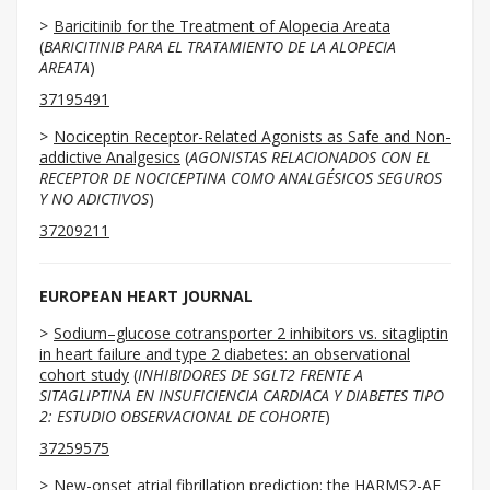
Baricitinib for the Treatment of Alopecia Areata
(
BARICITINIB PARA EL TRATAMIENTO DE LA ALOPECIA
AREATA
)
37195491
Nociceptin Receptor-Related Agonists as Safe and Non-
addictive Analgesics
(
AGONISTAS RELACIONADOS CON EL
RECEPTOR DE NOCICEPTINA COMO ANALGÉSICOS SEGUROS
Y NO ADICTIVOS
)
37209211
EUROPEAN HEART JOURNAL
Sodium–glucose cotransporter 2 inhibitors vs. sitagliptin
in heart failure and type 2 diabetes: an observational
cohort study
(
INHIBIDORES DE SGLT2 FRENTE A
SITAGLIPTINA EN INSUFICIENCIA CARDIACA Y DIABETES TIPO
2: ESTUDIO OBSERVACIONAL DE COHORTE
)
37259575
New-onset atrial fibrillation prediction: the HARMS2-AF