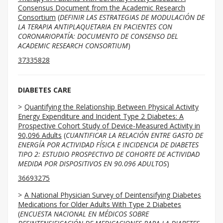
Consensus Document from the Academic Research
Consortium
(
DEFINIR LAS ESTRATEGIAS DE MODULACIÓN DE
LA TERAPIA ANTIPLAQUETARIA EN PACIENTES CON
CORONARIOPATÍA: DOCUMENTO DE CONSENSO DEL
ACADEMIC RESEARCH CONSORTIUM
)
37335828
DIABETES CARE
Quantifying the Relationship Between Physical Activity
Energy Expenditure and Incident Type 2 Diabetes: A
Prospective Cohort Study of Device-Measured Activity in
90,096 Adults
(
CUANTIFICAR LA RELACIÓN ENTRE GASTO DE
ENERGÍA POR ACTIVIDAD FÍSICA E INCIDENCIA DE DIABETES
TIPO 2: ESTUDIO PROSPECTIVO DE COHORTE DE ACTIVIDAD
MEDIDA POR DISPOSITIVOS EN 90.096 ADULTOS
)
36693275
A National Physician Survey of Deintensifying Diabetes
Medications for Older Adults With Type 2 Diabetes
(
ENCUESTA NACIONAL EN MÉDICOS SOBRE