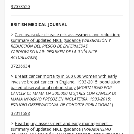
37078520
BRITISH MEDICAL JOURNAL
Cardiovascular disease risk assessment and reduction:
summary of updated NICE guidance
(
VALORACIÓN Y
REDUCCIÓN DEL RIESGO DE ENFERMEDAD
CARDIOVASCULAR: RESUMEN DE LA GUÍA NICE
ACTUALIZADA
)
37236634
Breast cancer mortality in 500 000 women with early
invasive breast cancer in England, 1993-2015: population
based observational cohort study
(
MORTALIDAD POR
CÁNCER DE MAMA EN 500.000 MUJERES CON CÁNCER DE
MAMA INVASIVO PRECOZ EN INGLATERRA, 1993-2015:
ESTUDIO OBSERVACIONAL DE COHORTE POBLACIONAL
)
37311588
Head injury: assessment and early management—
summary of updated NICE guidance
(
TRAUMATISMO