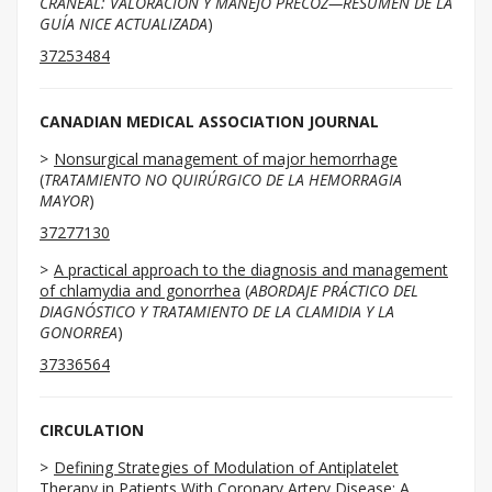
CRANEAL: VALORACIÓN Y MANEJO PRECOZ—RESUMEN DE LA
GUÍA NICE ACTUALIZADA
)
37253484
CANADIAN MEDICAL ASSOCIATION JOURNAL
Nonsurgical management of major hemorrhage
(
TRATAMIENTO NO QUIRÚRGICO DE LA HEMORRAGIA
MAYOR
)
37277130
A practical approach to the diagnosis and management
of chlamydia and gonorrhea
(
ABORDAJE PRÁCTICO DEL
DIAGNÓSTICO Y TRATAMIENTO DE LA CLAMIDIA Y LA
GONORREA
)
37336564
CIRCULATION
Defining Strategies of Modulation of Antiplatelet
Therapy in Patients With Coronary Artery Disease: A