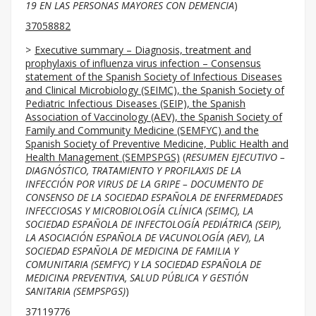
19 EN LAS PERSONAS MAYORES CON DEMENCIA
)
37058882
Executive summary – Diagnosis, treatment and
prophylaxis of influenza virus infection – Consensus
statement of the Spanish Society of Infectious Diseases
and Clinical Microbiology (SEIMC), the Spanish Society of
Pediatric Infectious Diseases (SEIP), the Spanish
Association of Vaccinology (AEV), the Spanish Society of
Family and Community Medicine (SEMFYC) and the
Spanish Society of Preventive Medicine, Public Health and
Health Management (SEMPSPGS)
(
RESUMEN EJECUTIVO –
DIAGNÓSTICO, TRATAMIENTO Y PROFILAXIS DE LA
INFECCIÓN POR VIRUS DE LA GRIPE – DOCUMENTO DE
CONSENSO DE LA SOCIEDAD ESPAÑOLA DE ENFERMEDADES
INFECCIOSAS Y MICROBIOLOGÍA CLÍNICA (SEIMC), LA
SOCIEDAD ESPAÑOLA DE INFECTOLOGÍA PEDIÁTRICA (SEIP),
LA ASOCIACIÓN ESPAÑOLA DE VACUNOLOGÍA (AEV), LA
SOCIEDAD ESPAÑOLA DE MEDICINA DE FAMILIA Y
COMUNITARIA (SEMFYC) Y LA SOCIEDAD ESPAÑOLA DE
MEDICINA PREVENTIVA, SALUD PÚBLICA Y GESTIÓN
SANITARIA (SEMPSPGS)
)
37119776