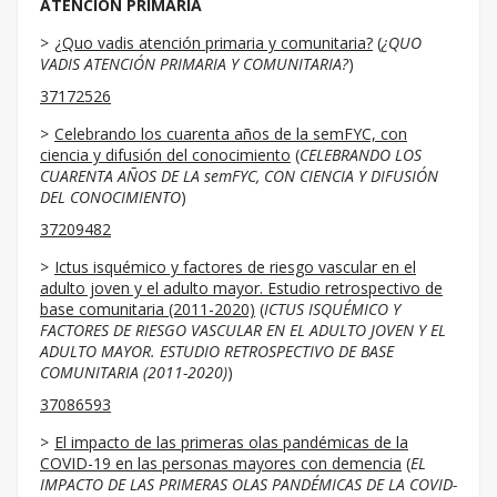
ATENCION PRIMARIA
¿Quo vadis atención primaria y comunitaria?
(
¿QUO
VADIS ATENCIÓN PRIMARIA Y COMUNITARIA?
)
37172526
Celebrando los cuarenta años de la semFYC, con
ciencia y difusión del conocimiento
(
CELEBRANDO LOS
CUARENTA AÑOS DE LA semFYC, CON CIENCIA Y DIFUSIÓN
DEL CONOCIMIENTO
)
37209482
Ictus isquémico y factores de riesgo vascular en el
adulto joven y el adulto mayor. Estudio retrospectivo de
base comunitaria (2011-2020)
(
ICTUS ISQUÉMICO Y
FACTORES DE RIESGO VASCULAR EN EL ADULTO JOVEN Y EL
ADULTO MAYOR. ESTUDIO RETROSPECTIVO DE BASE
COMUNITARIA (2011-2020)
)
37086593
El impacto de las primeras olas pandémicas de la
COVID-19 en las personas mayores con demencia
(
EL
IMPACTO DE LAS PRIMERAS OLAS PANDÉMICAS DE LA COVID-