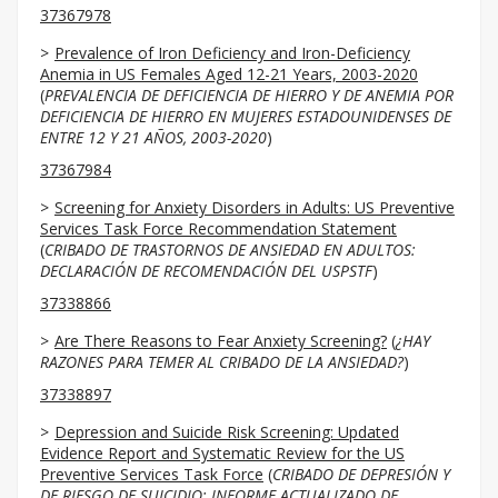
37367978
Prevalence of Iron Deficiency and Iron-Deficiency
Anemia in US Females Aged 12-21 Years, 2003-2020
(
PREVALENCIA DE DEFICIENCIA DE HIERRO Y DE ANEMIA POR
DEFICIENCIA DE HIERRO EN MUJERES ESTADOUNIDENSES DE
ENTRE 12 Y 21 AÑOS, 2003-2020
)
37367984
Screening for Anxiety Disorders in Adults: US Preventive
Services Task Force Recommendation Statement
(
CRIBADO DE TRASTORNOS DE ANSIEDAD EN ADULTOS:
DECLARACIÓN DE RECOMENDACIÓN DEL USPSTF
)
37338866
Are There Reasons to Fear Anxiety Screening?
(
¿HAY
RAZONES PARA TEMER AL CRIBADO DE LA ANSIEDAD?
)
37338897
Depression and Suicide Risk Screening: Updated
Evidence Report and Systematic Review for the US
Preventive Services Task Force
(
CRIBADO DE DEPRESIÓN Y
DE RIESGO DE SUICIDIO: INFORME ACTUALIZADO DE