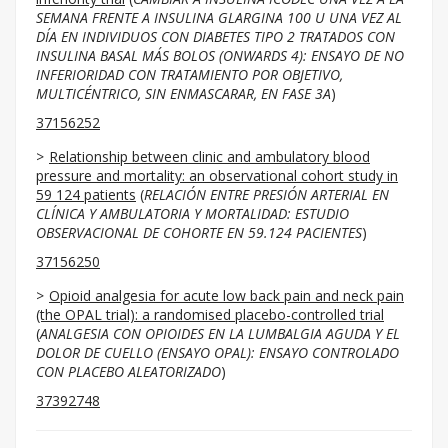
SEMANA FRENTE A INSULINA GLARGINA 100 U UNA VEZ AL
DÍA EN INDIVIDUOS CON DIABETES TIPO 2 TRATADOS CON
INSULINA BASAL MÁS BOLOS (ONWARDS 4): ENSAYO DE NO
INFERIORIDAD CON TRATAMIENTO POR OBJETIVO,
MULTICÉNTRICO, SIN ENMASCARAR, EN FASE 3A
)
37156252
Relationship between clinic and ambulatory blood
pressure and mortality: an observational cohort study in
59 124 patients
(
RELACIÓN ENTRE PRESIÓN ARTERIAL EN
CLÍNICA Y AMBULATORIA Y MORTALIDAD: ESTUDIO
OBSERVACIONAL DE COHORTE EN 59.124 PACIENTES
)
37156250
Opioid analgesia for acute low back pain and neck pain
(the OPAL trial): a randomised placebo-controlled trial
(
ANALGESIA CON OPIOIDES EN LA LUMBALGIA AGUDA Y EL
DOLOR DE CUELLO (ENSAYO OPAL): ENSAYO CONTROLADO
CON PLACEBO ALEATORIZADO
)
37392748