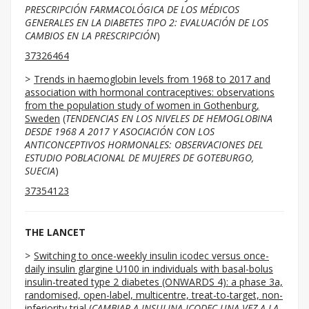
PRESCRIPCIÓN FARMACOLÓGICA DE LOS MÉDICOS
GENERALES EN LA DIABETES TIPO 2: EVALUACIÓN DE LOS
CAMBIOS EN LA PRESCRIPCIÓN
)
37326464
Trends in haemoglobin levels from 1968 to 2017 and
association with hormonal contraceptives: observations
from the population study of women in Gothenburg,
Sweden
(
TENDENCIAS EN LOS NIVELES DE HEMOGLOBINA
DESDE 1968 A 2017 Y ASOCIACIÓN CON LOS
ANTICONCEPTIVOS HORMONALES: OBSERVACIONES DEL
ESTUDIO POBLACIONAL DE MUJERES DE GOTEBURGO,
SUECIA
)
37354123
THE LANCET
Switching to once-weekly insulin icodec versus once-
daily insulin glargine U100 in individuals with basal-bolus
insulin-treated type 2 diabetes (ONWARDS 4): a phase 3a,
randomised, open-label, multicentre, treat-to-target, non-
inferiority trial
(
CAMBIAR A INSULINA ICODEC UNA VEZ A LA