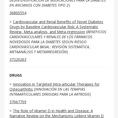
DESINTENSIFICACIÓN DE MEDICACIONES PARA LA DIABETES
EN ANCIANOS CON DIABETES TIPO 2
)
36800554
Cardiovascular and Renal Benefits of Novel Diabetes
Drugs by Baseline Cardiovascular Risk: A Systematic
Review, Meta-analysis, and Meta-regression
(
BENEFICIOS
CARDIOVASCULARES Y RENALES DE LOS FÁRMACOS
NOVEDOSOS PARA LA DIABETES SEGÚN RIESGO
CARDIOVASCULAR BASAL: REVISIÓN SISTEMÁTICA,
METAANÁLISIS Y METARREGRESIÓN
)
37220263
DRUGS
Innovation in Targeted Intra-articular Therapies for
Osteoarthritis
(
INNOVACIÓN EN LAS TERAPIAS
INTRAARTICULARES DIRIGIDAS PARA LA ARTROSIS
)
37067759
The Role of Vitamin D in Health and Disease: A
Narrative Review on the Mechanisms Linking Vitamin D