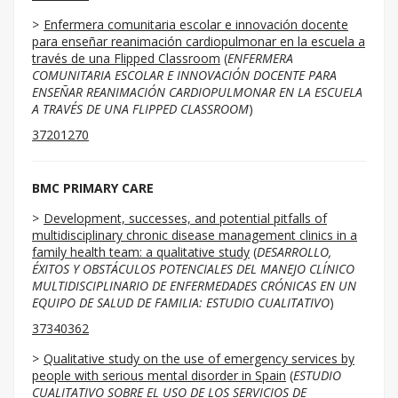
Enfermera comunitaria escolar e innovación docente
para enseñar reanimación cardiopulmonar en la escuela a
través de una Flipped Classroom
(
ENFERMERA
COMUNITARIA ESCOLAR E INNOVACIÓN DOCENTE PARA
ENSEÑAR REANIMACIÓN CARDIOPULMONAR EN LA ESCUELA
A TRAVÉS DE UNA FLIPPED CLASSROOM
)
37201270
BMC PRIMARY CARE
Development, successes, and potential pitfalls of
multidisciplinary chronic disease management clinics in a
family health team: a qualitative study
(
DESARROLLO,
ÉXITOS Y OBSTÁCULOS POTENCIALES DEL MANEJO CLÍNICO
MULTIDISCIPLINARIO DE ENFERMEDADES CRÓNICAS EN UN
EQUIPO DE SALUD DE FAMILIA: ESTUDIO CUALITATIVO
)
37340362
Qualitative study on the use of emergency services by
people with serious mental disorder in Spain
(
ESTUDIO
CUALITATIVO SOBRE EL USO DE LOS SERVICIOS DE