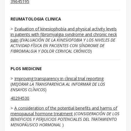
39645195
REUMATOLOGIA CLINICA
Evaluation of kinesiophobia and physical activity levels
in patients with fibromyalgia syndrome and chronic neck
pain
(
EVALUACIÓN DE LA KINESIOFOBIA Y LOS NIVELES DE
ACTIVIDAD FÍSICA EN PACIENTES CON SÍNDROME DE
FIBROMIALGIA Y DOLOR CERVICAL CRÓNICO
)
PLOS MEDICINE
Improving transparency in clinical trial reporting
(
MEJORAR LA TRANSPARENCIA AL INFORMAR DE LOS
ENSAYOS CLÍNICOS
)
40294530
A consideration of the potential benefits and harms of
menopausal hormone treatment
(
CONSIDERACIÓN DE LOS
BENEFICIOS Y PERJUICIOS POTENCIALES DEL TRATAMIENTO
MENOPÁUSICO HORMONAL
)