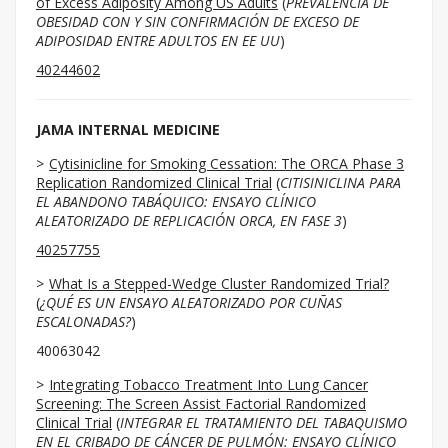
of Excess Adiposity Among US Adults
(
PREVALENCIA DE
OBESIDAD CON Y SIN CONFIRMACIÓN DE EXCESO DE
ADIPOSIDAD ENTRE ADULTOS EN EE UU
)
40244602
JAMA INTERNAL MEDICINE
Cytisinicline for Smoking Cessation: The ORCA Phase 3
Replication Randomized Clinical Trial
(
CITISINICLINA PARA
EL ABANDONO TABÁQUICO: ENSAYO CLÍNICO
ALEATORIZADO DE REPLICACIÓN ORCA, EN FASE 3
)
40257755
What Is a Stepped-Wedge Cluster Randomized Trial?
(
¿QUÉ ES UN ENSAYO ALEATORIZADO POR CUÑAS
ESCALONADAS?
)
40063042
Integrating Tobacco Treatment Into Lung Cancer
Screening: The Screen Assist Factorial Randomized
Clinical Trial
(
INTEGRAR EL TRATAMIENTO DEL TABAQUISMO
EN EL CRIBADO DE CÁNCER DE PULMÓN: ENSAYO CLÍNICO