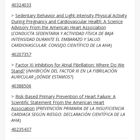
40324033
Sedentary Behavior and Light-Intensity Physical Activity
During Pregnancy and Cardiovascular Health: A Science
Advisory From the American Heart Association
(
CONDUCTA SEDENTARIA Y ACTIVIDAD FÍSICA DE BAJA
INTENSIDAD DURANTE EL EMBARAZO Y SALUD
CARDIOVASCULAR: CONSEJO CIENTÍFICO DE LA AHA
)
40207357
Factor XI Inhibition for Atrial Fibrillation: Where Do We
Stand?
(
INHIBICIÓN DEL FACTOR XI EN LA FIBRILACIÓN
AURICULAR ¿DÓNDE ESTAMOS?
)
40388506
Risk-Based Primary Prevention of Heart Failure: A
Scientific Statement From the American Heart
Association
(
PREVENCIÓN PRIMARIA DE LA INSUFICIENCIA
CARDIACA SEGÚN RIESGO: DECLARACIÓN CIENTÍFICA DE LA
AHA
)
40235437