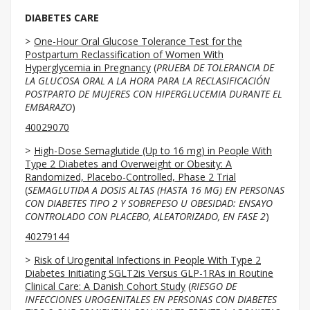
DIABETES CARE
One-Hour Oral Glucose Tolerance Test for the
Postpartum Reclassification of Women With
Hyperglycemia in Pregnancy
(
PRUEBA DE TOLERANCIA DE
LA GLUCOSA ORAL A LA HORA PARA LA RECLASIFICACIÓN
POSTPARTO DE MUJERES CON HIPERGLUCEMIA DURANTE EL
EMBARAZO
)
40029070
High-Dose Semaglutide (Up to 16 mg) in People With
Type 2 Diabetes and Overweight or Obesity: A
Randomized, Placebo-Controlled, Phase 2 Trial
(
SEMAGLUTIDA A DOSIS ALTAS (HASTA 16 MG) EN PERSONAS
CON DIABETES TIPO 2 Y SOBREPESO U OBESIDAD: ENSAYO
CONTROLADO CON PLACEBO, ALEATORIZADO, EN FASE 2
)
40279144
Risk of Urogenital Infections in People With Type 2
Diabetes Initiating SGLT2is Versus GLP-1RAs in Routine
Clinical Care: A Danish Cohort Study
(
RIESGO DE
INFECCIONES UROGENITALES EN PERSONAS CON DIABETES