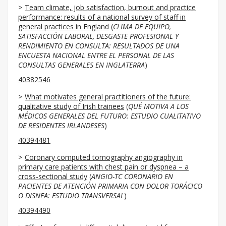
Team climate, job satisfaction, burnout and practice
performance: results of a national survey of staff in
general practices in England
(
CLIMA DE EQUIPO,
SATISFACCIÓN LABORAL, DESGASTE PROFESIONAL Y
RENDIMIENTO EN CONSULTA: RESULTADOS DE UNA
ENCUESTA NACIONAL ENTRE EL PERSONAL DE LAS
CONSULTAS GENERALES EN INGLATERRA
)
40382546
What motivates general practitioners of the future:
qualitative study of Irish trainees
(
QUÉ MOTIVA A LOS
MÉDICOS GENERALES DEL FUTURO: ESTUDIO CUALITATIVO
DE RESIDENTES IRLANDESES
)
40394481
Coronary computed tomography angiography in
primary care patients with chest pain or dyspnea – a
cross-sectional study
(
ANGIO-TC CORONARIO EN
PACIENTES DE ATENCIÓN PRIMARIA CON DOLOR TORÁCICO
O DISNEA: ESTUDIO TRANSVERSAL
)
40394490