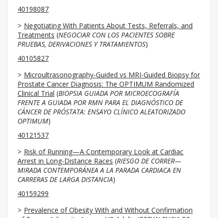
40198087
Negotiating With Patients About Tests, Referrals, and
Treatments
(
NEGOCIAR CON LOS PACIENTES SOBRE
PRUEBAS, DERIVACIONES Y TRATAMIENTOS
)
40105827
Microultrasonography-Guided vs MRI-Guided Biopsy for
Prostate Cancer Diagnosis: The OPTIMUM Randomized
Clinical Trial
(
BIOPSIA GUIADA POR MICROECOGRAFÍA
FRENTE A GUIADA POR RMN PARA EL DIAGNÓSTICO DE
CÁNCER DE PRÓSTATA: ENSAYO CLÍNICO ALEATORIZADO
OPTIMUM
)
40121537
Risk of Running—A Contemporary Look at Cardiac
Arrest in Long-Distance Races
(
RIESGO DE CORRER—
MIRADA CONTEMPORÁNEA A LA PARADA CARDIACA EN
CARRERAS DE LARGA DISTANCIA
)
40159299
Prevalence of Obesity With and Without Confirmation