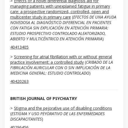
Effects of a novel differential diagnosis aid for
managing patients with unexplained fatigue in primary
care: a prospective randomized, controlled, open and
multicenter study in primary care
(
EFECTOS DE UNA AYUDA
NOVEDOSA AL DIAGNÓSTICO DIFERENCIAL EN PACIENTES
CON FATIGA SIN EXPLICACIÓN EN ATENCIÓN PRIMARIA:
ESTUDIO PROSPECTIVO CONTROLADO ALEATORIZADO,
ABIERTO Y MULTICÉNTRICO EN ATENCIÓN PRIMARIA
)
40413405
Screening for atrial fibrillation with or without general
practice involvement: a controlled study
(
CRIBADO DE LA
FIBRILACIÓN AURICULAR CON O SIN IMPLICACIÓN DE LA
MEDICINA GENERAL: ESTUDIO CONTROLADO
)
40420263
BRITISH JOURNAL OF PSYCHIATRY
Stigma and the pejorative use of disabling conditions
(
ESTIGMA Y USO PEYORATIVO DE LAS ENFERMEDADES
DISCAPACITANTES
)
40296456