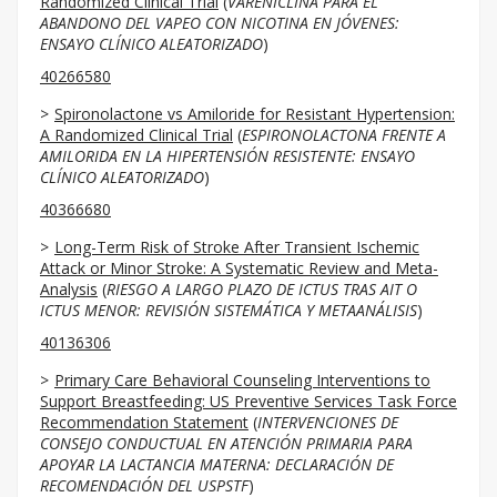
Randomized Clinical Trial
(
VARENICLINA PARA EL
ABANDONO DEL VAPEO CON NICOTINA EN JÓVENES:
ENSAYO CLÍNICO ALEATORIZADO
)
40266580
Spironolactone vs Amiloride for Resistant Hypertension:
A Randomized Clinical Trial
(
ESPIRONOLACTONA FRENTE A
AMILORIDA EN LA HIPERTENSIÓN RESISTENTE: ENSAYO
CLÍNICO ALEATORIZADO
)
40366680
Long-Term Risk of Stroke After Transient Ischemic
Attack or Minor Stroke: A Systematic Review and Meta-
Analysis
(
RIESGO A LARGO PLAZO DE ICTUS TRAS AIT O
ICTUS MENOR: REVISIÓN SISTEMÁTICA Y METAANÁLISIS
)
40136306
Primary Care Behavioral Counseling Interventions to
Support Breastfeeding: US Preventive Services Task Force
Recommendation Statement
(
INTERVENCIONES DE
CONSEJO CONDUCTUAL EN ATENCIÓN PRIMARIA PARA
APOYAR LA LACTANCIA MATERNA:
DECLARACIÓN DE
RECOMENDACIÓN DEL USPSTF
)