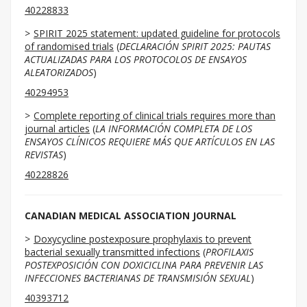
40228833
SPIRIT 2025 statement: updated guideline for protocols
of randomised trials
(
DECLARACIÓN SPIRIT 2025: PAUTAS
ACTUALIZADAS PARA LOS PROTOCOLOS DE ENSAYOS
ALEATORIZADOS
)
40294953
Complete reporting of clinical trials requires more than
journal articles
(
LA INFORMACIÓN COMPLETA DE LOS
ENSAYOS CLÍNICOS REQUIERE MÁS QUE ARTÍCULOS EN LAS
REVISTAS
)
40228826
CANADIAN MEDICAL ASSOCIATION JOURNAL
Doxycycline postexposure prophylaxis to prevent
bacterial sexually transmitted infections
(
PROFILAXIS
POSTEXPOSICIÓN CON DOXICICLINA PARA PREVENIR LAS
INFECCIONES BACTERIANAS DE TRANSMISIÓN SEXUAL
)
40393712