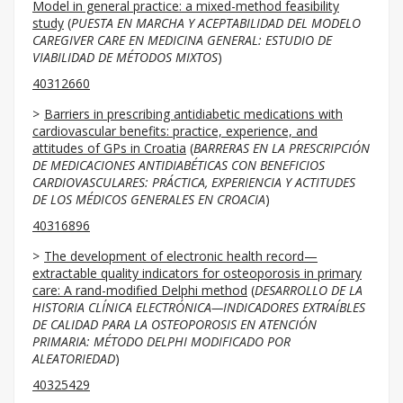
Model in general practice: a mixed-method feasibility
study
(
PUESTA EN MARCHA Y ACEPTABILIDAD DEL MODELO
CAREGIVER CARE EN MEDICINA GENERAL: ESTUDIO DE
VIABILIDAD DE MÉTODOS MIXTOS
)
40312660
Barriers in prescribing antidiabetic medications with
cardiovascular benefits: practice, experience, and
attitudes of GPs in Croatia
(
BARRERAS EN LA PRESCRIPCIÓN
DE MEDICACIONES ANTIDIABÉTICAS CON BENEFICIOS
CARDIOVASCULARES: PRÁCTICA, EXPERIENCIA Y ACTITUDES
DE LOS MÉDICOS GENERALES EN CROACIA
)
40316896
The development of electronic health record—
extractable quality indicators for osteoporosis in primary
care: A rand-modified Delphi method
(
DESARROLLO DE LA
HISTORIA CLÍNICA ELECTRÓNICA—INDICADORES EXTRAÍBLES
DE CALIDAD PARA LA OSTEOPOROSIS EN ATENCIÓN
PRIMARIA: MÉTODO DELPHI MODIFICADO POR
ALEATORIEDAD
)
40325429