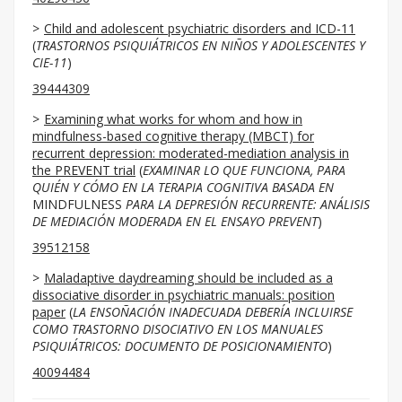
Child and adolescent psychiatric disorders and ICD-11
(
TRASTORNOS PSIQUIÁTRICOS EN NIÑOS Y ADOLESCENTES Y
CIE-11
)
39444309
Examining what works for whom and how in
mindfulness-based cognitive therapy (MBCT) for
recurrent depression: moderated-mediation analysis in
the PREVENT trial
(
EXAMINAR LO QUE FUNCIONA, PARA
QUIÉN Y CÓMO EN LA TERAPIA COGNITIVA BASADA EN
MINDFULNESS
PARA LA DEPRESIÓN RECURRENTE: ANÁLISIS
DE MEDIACIÓN MODERADA EN EL ENSAYO PREVENT
)
39512158
Maladaptive daydreaming should be included as a
dissociative disorder in psychiatric manuals: position
paper
(
LA ENSOÑACIÓN INADECUADA DEBERÍA INCLUIRSE
COMO TRASTORNO DISOCIATIVO EN LOS MANUALES
PSIQUIÁTRICOS: DOCUMENTO DE POSICIONAMIENTO
)
40094484