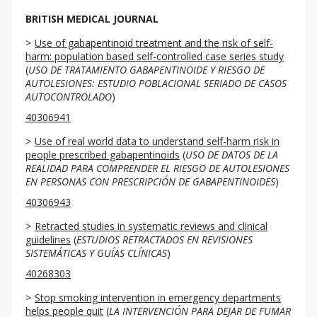
BRITISH MEDICAL JOURNAL
Use of gabapentinoid treatment and the risk of self-
harm: population based self-controlled case series study
(
USO DE TRATAMIENTO GABAPENTINOIDE Y RIESGO DE
AUTOLESIONES: ESTUDIO POBLACIONAL SERIADO DE CASOS
AUTOCONTROLADO
)
40306941
Use of real world data to understand self-harm risk in
people prescribed gabapentinoids
(
USO DE DATOS DE LA
REALIDAD PARA COMPRENDER EL RIESGO DE AUTOLESIONES
EN PERSONAS CON PRESCRIPCIÓN DE GABAPENTINOIDES
)
40306943
Retracted studies in systematic reviews and clinical
guidelines
(
ESTUDIOS RETRACTADOS EN REVISIONES
SISTEMÁTICAS Y GUÍAS CLÍNICAS
)
40268303
Stop smoking intervention in emergency departments
helps people quit
(
LA INTERVENCIÓN PARA DEJAR DE FUMAR