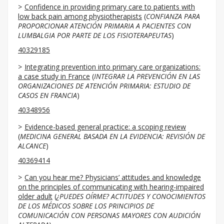
Confidence in providing primary care to patients with
low back pain among physiotherapists
(
CONFIANZA PARA
PROPORCIONAR ATENCIÓN PRIMARIA A PACIENTES CON
LUMBALGIA POR PARTE DE LOS FISIOTERAPEUTAS
)
40329185
Integrating prevention into primary care organizations:
a case study in France
(
INTEGRAR LA PREVENCIÓN EN LAS
ORGANIZACIONES DE ATENCIÓN PRIMARIA: ESTUDIO DE
CASOS EN FRANCIA
)
40348956
Evidence-based general practice: a scoping review
(
MEDICINA GENERAL BASADA EN LA EVIDENCIA: REVISIÓN DE
ALCANCE
)
40369414
Can you hear me? Physicians’ attitudes and knowledge
on the principles of communicating with hearing-impaired
older adult
(
¿PUEDES OÍRME?
ACTITUDES Y CONOCIMIENTOS
DE LOS MÉDICOS SOBRE LOS PRINCIPIOS DE
COMUNICACIÓN CON PERSONAS MAYORES CON AUDICIÓN