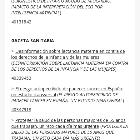
(
DIAGNÓSTICO DE INFARTO AGUDO DE MIOCARDIO:
IMPACTO DE LA INTERPRETACIÓN DEL ECG POR
INTELIGENCIA ARTIFICIAL
)
40131842
GACETA SANITARIA
Desinformación sobre lactancia materna en contra de
los derechos de la infancia y de las mujeres
(
DESINFORMACIÓN SOBRE LACTANCIA MATERNA EN CONTRA
DE LOS DERECHOS DE LA INFANCIA Y DE LAS MUJERES
)
40339453
El riesgo autopercibido de padecer cáncer en España:
un estudio transversal
(
EL RIESGO AUTOPERCIBIDO DE
PADECER CÁNCER EN ESPAÑA: UN ESTUDIO TRANSVERSAL
)
40347918
Proteger la salud de las personas mayores de 55 años
que trabajan, un reto cada día más urgente
(
PROTEGER LA
SALUD DE LAS PERSONAS MAYORES DE 55 AÑOS QUE
TRABAJAN, UN RETO CADA DÍA MÁS URGENTE
)