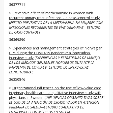
36377711
Preventive effect of methenamine in women with
recurrent urinary tract infections – a case–control study
(
EFECTO PREVENTIVO DE LA METENAMINA EN MUJERES CON
INFECCIONES RECURRENTES DE VÍAS URINARIAS—ESTUDIO
DE CASO-CONTROL
)
36369890
Experiences and management strategies of Norwegian
GPs during the COVID-19 pandemic: a longitudinal
interview study
(
EXPERIENCIAS Y ESTRATEGIAS DE MANEJO
DE LOS MÉDICOS GENERALES NORUEGOS DURANTE LA
PANDEMIA DE COVID-19: ESTUDIO DE ENTREVISTAS
LONGITUDINAL
)
36350846
Organizational influences on the use of low-value care
in primary health care – a qualitative interview study with
physicians in Sweden
(
INFLUENCIAS ORGANIZATIVAS SOBRE
EL USO DE LA ATENCIÓN DE ESCASO VALOR EN ATENCIÓN
PRIMARIA DE SALUD—ESTUDIO CUALITATIVO DE
ENTREVISTAS CON MÉDICOS EN SUECIA
)