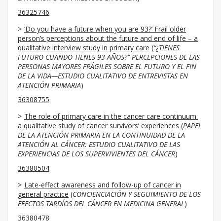
36325746
‘Do you have a future when you are 93?’ Frail older
person’s perceptions about the future and end of life – a
qualitative interview study in primary care
(
“¿TIENES
FUTURO CUANDO TIENES 93 AÑOS?” PERCEPCIONES DE LAS
PERSONAS MAYORES FRÁGILES SOBRE EL FUTURO Y EL FIN
DE LA VIDA—ESTUDIO CUALITATIVO DE ENTREVISTAS EN
ATENCIÓN PRIMARIA
)
36308755
The role of primary care in the cancer care continuum:
a qualitative study of cancer survivors’ experiences
(
PAPEL
DE LA ATENCIÓN PRIMARIA EN LA CONTINUIDAD DE LA
ATENCIÓN AL CÁNCER: ESTUDIO CUALITATIVO DE LAS
EXPERIENCIAS DE LOS SUPERVIVIENTES DEL CÁNCER
)
36380504
Late-effect awareness and follow-up of cancer in
general practice
(
CONCIENCIACIÓN Y SEGUIMIENTO DE LOS
EFECTOS TARDÍOS DEL CÁNCER EN MEDICINA GENERAL
)
36380478