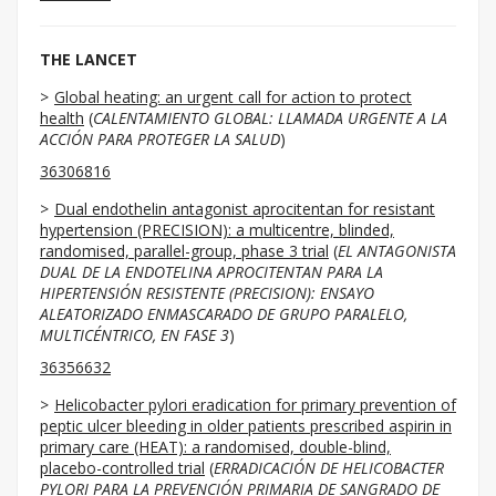
THE LANCET
Global heating: an urgent call for action to protect
health
(
CALENTAMIENTO GLOBAL: LLAMADA URGENTE A LA
ACCIÓN PARA PROTEGER LA SALUD
)
36306816
Dual endothelin antagonist aprocitentan for resistant
hypertension (PRECISION): a multicentre, blinded,
randomised, parallel-group, phase 3 trial
(
EL ANTAGONISTA
DUAL DE LA ENDOTELINA APROCITENTAN PARA LA
HIPERTENSIÓN RESISTENTE (PRECISION): ENSAYO
ALEATORIZADO ENMASCARADO DE GRUPO PARALELO,
MULTICÉNTRICO, EN FASE 3
)
36356632
Helicobacter pylori eradication for primary prevention of
peptic ulcer bleeding in older patients prescribed aspirin in
primary care (HEAT): a randomised, double-blind,
placebo-controlled trial
(
ERRADICACIÓN DE HELICOBACTER
PYLORI PARA LA PREVENCIÓN PRIMARIA DE SANGRADO DE