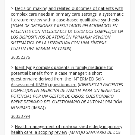
Decision-making and related outcomes of patients with
complex care needs in primary care settings: a systematic
literature review with a case-based qualitative synthesis
(
TOMA DE DECISIONES Y RESULTADOS RELACIONADOS EN
PACIENTES CON NECESIDADES DE CUIDADOS COMPLEJOS EN
LOS DISPOSITIVOS DE ATENCIÓN PRIMARIA: REVISIÓN
SISTEMÁTICA DE LA LITERATURA CON UNA SÍNTESIS
CUALITATIVA BASADA EN CASOS
)
36352376
Identifying complex patients in family medicine for
potential benefit from a case manager: a short
questionnaire derived from the INTERMED Self-
Assessment (IMSA) questionnaire
(
IDENTIFICAR PACIENTES
COMPLEJOS EN MEDICINA DE FAMILIA PARA UN BENEFICIO
POTENCIAL POR UN GESTOR DE CASOS: CUESTIONARIO
BREVE DERIVADO DEL CUESTIONARIO DE AUTOVALORACIÓN
INTERMED
(IMSA))
36333794
Health management of malnourished elderly in primary
health care: a scoping review
(
MANEJO SANITARIO DE LOS