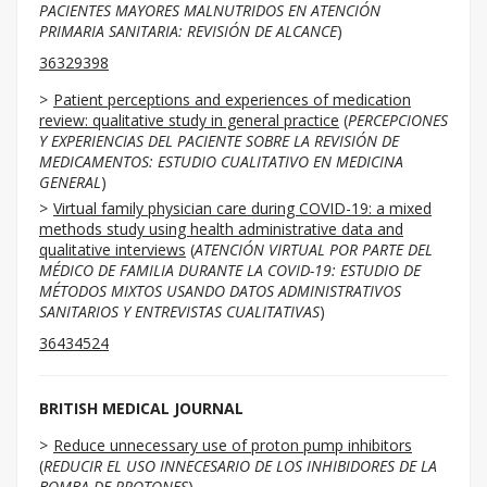
PACIENTES MAYORES MALNUTRIDOS EN ATENCIÓN
PRIMARIA SANITARIA: REVISIÓN DE ALCANCE
)
36329398
Patient perceptions and experiences of medication
review: qualitative study in general practice
(
PERCEPCIONES
Y EXPERIENCIAS DEL PACIENTE SOBRE LA REVISIÓN DE
MEDICAMENTOS: ESTUDIO CUALITATIVO EN MEDICINA
GENERAL
)
Virtual family physician care during COVID-19: a mixed
methods study using health administrative data and
qualitative interviews
(
ATENCIÓN VIRTUAL POR PARTE DEL
MÉDICO DE FAMILIA DURANTE LA COVID-19: ESTUDIO DE
MÉTODOS MIXTOS USANDO DATOS ADMINISTRATIVOS
SANITARIOS Y ENTREVISTAS CUALITATIVAS
)
36434524
BRITISH MEDICAL JOURNAL
Reduce unnecessary use of proton pump inhibitors
(
REDUCIR EL USO INNECESARIO DE LOS INHIBIDORES DE LA
BOMBA DE PROTONES
)