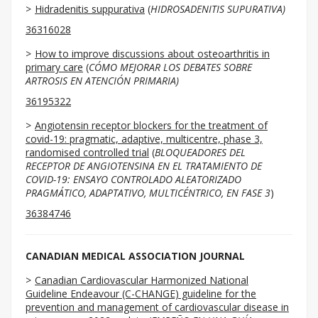
Hidradenitis suppurativa
(
HIDROSADENITIS SUPURATIVA)
36316028
How to improve discussions about osteoarthritis in
primary care
(
CÓMO MEJORAR LOS DEBATES SOBRE
ARTROSIS EN ATENCIÓN PRIMARIA)
36195322
Angiotensin receptor blockers for the treatment of
covid-19: pragmatic, adaptive, multicentre, phase 3,
randomised controlled trial
(
BLOQUEADORES DEL
RECEPTOR DE ANGIOTENSINA EN EL TRATAMIENTO DE
COVID-19: ENSAYO CONTROLADO ALEATORIZADO
PRAGMÁTICO, ADAPTATIVO, MULTICÉNTRICO, EN FASE 3
)
36384746
CANADIAN MEDICAL ASSOCIATION JOURNAL
Canadian Cardiovascular Harmonized National
Guideline Endeavour (C-CHANGE) guideline for the
prevention and management of cardiovascular disease in