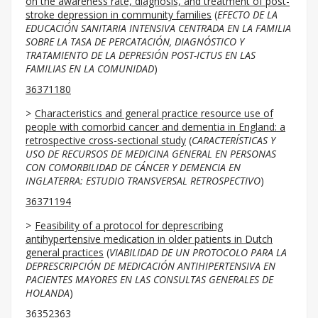
on the awareness rate, diagnosis, and treatment of post-
stroke depression in community families
(
EFECTO DE LA
EDUCACIÓN SANITARIA INTENSIVA CENTRADA EN LA FAMILIA
SOBRE LA TASA DE PERCATACIÓN, DIAGNÓSTICO Y
TRATAMIENTO DE LA DEPRESIÓN POST-ICTUS EN LAS
FAMILIAS EN LA COMUNIDAD
)
36371180
Characteristics and general practice resource use of
people with comorbid cancer and dementia in England: a
retrospective cross-sectional study
(
CARACTERÍSTICAS Y
USO DE RECURSOS DE MEDICINA GENERAL EN PERSONAS
CON COMORBILIDAD DE CÁNCER Y DEMENCIA EN
INGLATERRA: ESTUDIO TRANSVERSAL RETROSPECTIVO
)
36371194
Feasibility of a protocol for deprescribing
antihypertensive medication in older patients in Dutch
general practices
(
VIABILIDAD DE UN PROTOCOLO PARA LA
DEPRESCRIPCIÓN DE MEDICACIÓN ANTIHIPERTENSIVA EN
PACIENTES MAYORES EN LAS CONSULTAS GENERALES DE
HOLANDA
)
36352363