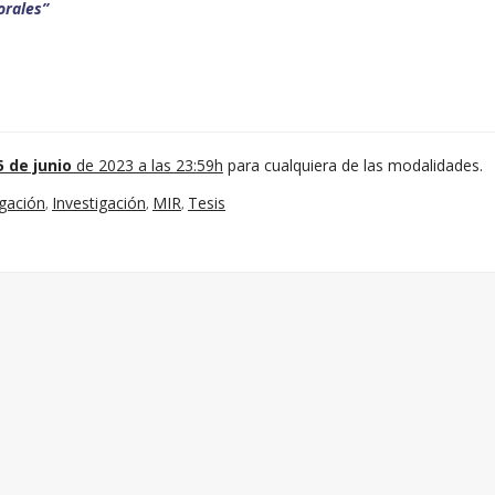
orales”
5 de junio
de 2023 a las 23:59h
para cualquiera de las modalidades.
igación
Investigación
MIR
Tesis
,
,
,