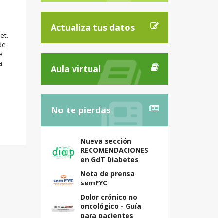
Actualiza tus datos
et.
de
e
a
Aula virtual
No te pierdas
Nueva sección
RECOMENDACIONES
en GdT Diabetes
Nota de prensa
semFYC
Dolor crónico no
oncológico - Guía
para pacientes