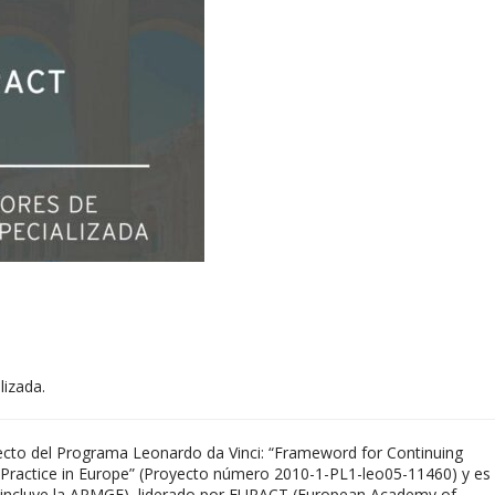
lizada.
ecto del Programa Leonardo da Vinci: “Frameword for Continuing
 Practice in Europe” (Proyecto número 2010-1-PL1-leo05-11460) y es
 incluye la APMGF), liderado por EURACT (European Academy of