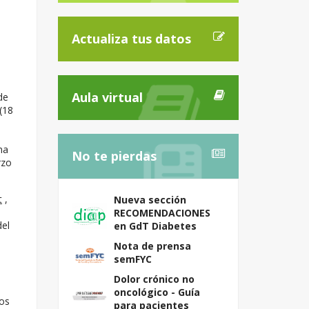
Actualiza tus datos
Aula virtual
de
(18
na
No te pierdas
rzo
t
,
Nueva sección
RECOMENDACIONES
del
en GdT Diabetes
Nota de prensa
semFYC
Dolor crónico no
oncológico - Guía
los
para pacientes