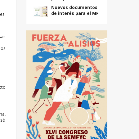
Nuevos documentos
de interés para el MF
les
sas
los
cto
ma,
osé