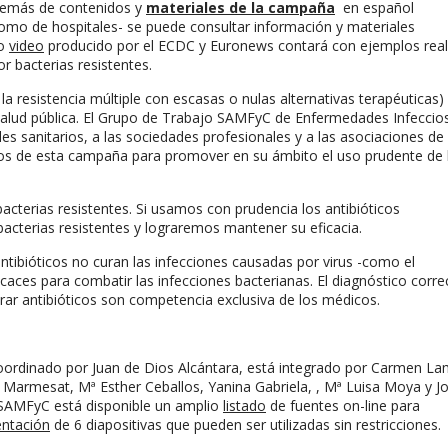
además de contenidos y
materiales de la campaña
en español
como de hospitales- se puede consultar información y materiales
vo
video
producido por el ECDC y Euronews contará con ejemplos rea
r bacterias resistentes.
 la resistencia múltiple con escasas o nulas alternativas terapéuticas)
 salud pública. El Grupo de Trabajo SAMFyC de Enfermedades Infeccio
les sanitarios, a las sociedades profesionales y a las asociaciones de
dos de esta campaña para promover en su ámbito el uso prudente de 
cterias resistentes. Si usamos con prudencia los antibióticos
bacterias resistentes y lograremos mantener su eficacia.
ibióticos no curan las infecciones causadas por virus -como el
caces para combatir las infecciones bacterianas. El diagnóstico corre
trar antibióticos son competencia exclusiva de los médicos.
ordinado por Juan de Dios Alcántara, está integrado por Carmen La
o Marmesat, Mª Esther Ceballos, Yanina Gabriela, , Mª Luisa Moya y J
 SAMFyC está disponible un amplio
listado
de fuentes on-line para
entación
de 6 diapositivas que pueden ser utilizadas sin restricciones.