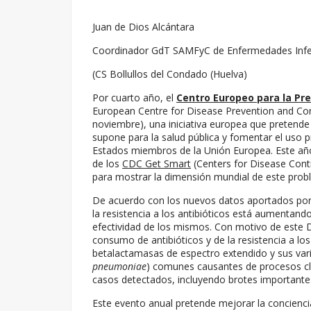
Juan de Dios Alcántara
Coordinador GdT SAMFyC de Enfermedades Infe
(CS Bollullos del Condado (Huelva)
Por cuarto año, el
Centro Europeo para la Pr
European Centre for Disease Prevention and Co
noviembre), una iniciativa europea que pretende s
supone para la salud pública y fomentar el uso 
Estados miembros de la Unión Europea. Este a
de los
CDC Get Smart
(Centers for Disease Cont
para mostrar la dimensión mundial de este prob
De acuerdo con los nuevos datos aportados por 
la resistencia a los antibióticos está aumentan
efectividad de los mismos. Con motivo de este 
consumo de antibióticos y de la resistencia a l
betalactamasas de espectro extendido y sus var
pneumoniae
) comunes causantes de procesos clí
casos detectados, incluyendo brotes important
Este evento anual pretende mejorar la conciencia