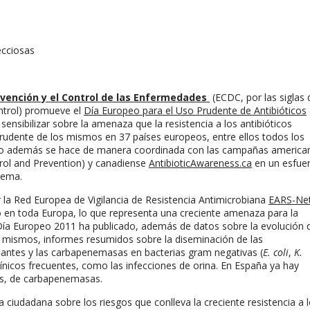
cciosas
evención y el Control de las Enfermedades
(ECDC, por las siglas 
ntrol) promueve el
Día Europeo para el Uso Prudente de Antibióticos
ensibilizar sobre la amenaza que la resistencia a los antibióticos
prudente de los mismos en 37 países europeos, entre ellos todos los
ño además se hace de manera coordinada con las campañas america
rol and Prevention) y canadiense
AntibioticAwareness.ca
en un esfue
lema.
la Red Europea de Vigilancia de Resistencia Antimicrobiana
EARS-Ne
do en toda Europa, lo que representa una creciente amenaza para la
Día Europeo 2011 ha publicado, además de datos sobre la evolución 
os mismos, informes resumidos sobre la diseminación de las
iantes y las carbapenemasas en bacterias gram negativas (
E. coli
,
K.
nicos frecuentes, como las infecciones de orina. En España ya hay
es, de carbapenemasas.
 ciudadana sobre los riesgos que conlleva la creciente resistencia a 