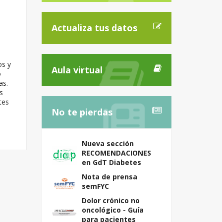
Actualiza tus datos
os y
Aula virtual
o
as.
s
tes
No te pierdas
Nueva sección
RECOMENDACIONES
en GdT Diabetes
Nota de prensa
semFYC
Dolor crónico no
oncológico - Guía
para pacientes