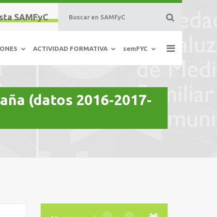
sta SAMFyC
IONES
ACTIVIDAD FORMATIVA
semFYC
paña (datos 2016‐2017‐