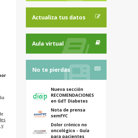
Actualiza tus datos
Aula virtual
No te pierdas
por
Nueva sección
RECOMENDACIONES
lia
en GdT Diabetes
Nota de prensa
de
semFYC
des
Dolor crónico no
 y
oncológico - Guía
para pacientes