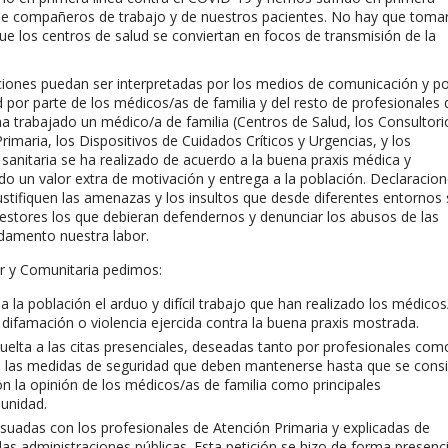
 de compañeros de trabajo y de nuestros pacientes. No hay que toma
r que los centros de salud se conviertan en focos de transmisión de la
nes puedan ser interpretadas por los medios de comunicación y po
 por parte de los médicos/as de familia y del resto de profesionales 
a trabajado un médico/a de familia (Centros de Salud, los Consultori
rimaria, los Dispositivos de Cuidados Críticos y Urgencias, y los
 sanitaria se ha realizado de acuerdo a la buena praxis médica y
do un valor extra de motivación y entrega a la población. Declaracio
ustifiquen las amenazas y los insultos que desde diferentes entornos 
estores los que debieran defendernos y denunciar los abusos de las
damento nuestra labor.
r y Comunitaria pedimos:
a la población el arduo y difícil trabajo que han realizado los médicos
r difamación o violencia ejercida contra la buena praxis mostrada.
 vuelta a las citas presenciales, deseadas tanto por profesionales com
n las medidas de seguridad que deben mantenerse hasta que se cons
on la opinión de los médicos/as de familia como principales
munidad.
uadas con los profesionales de Atención Primaria y explicadas de
las administraciones públicas. Esta petición se hizo de forma presenci