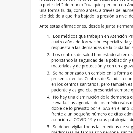
a partir del 2 de marzo “cualquier persona en An
una forma fluida, como antes, a través del aumen
ello debido a que “ha bajado la presión a nivel d
Ante estas afirmaciones, desde la Junta Perman
Los médicos que trabajan en Atención Pr
cuatro años de formación especializada y 
respuesta a las demandas de la ciudadanía 
Los centros de salud han estado abiertos 
priorizando la seguridad de la población y
materiales y de protección y con un agrava
Se ha priorizado un cambio en la forma 
presencial en los Centros de Salud. La con
en los centros sanitarios, pero también es
paciente y asigne cita presencial siempre 
No hay una disminución de la demanda en l
elevada. Las agendas de los médicos/as de
doble de lo previsto por el SAS en el añ
frente a un pequeño número de citas admin
atención al COVID-19 y otras patologías de
Se deben vigilar todas las medidas de se
médicos/as de familia son personal sanita