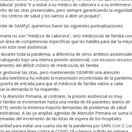
dalucía” podrá “ir a visitar a su médico de cabecera o a su enfermera
to de las citas presenciales, pero siempre garantizando la seguridad
e los centros de salud y los vamos a abrir un poquito”.
ente de SAMFyC queremos hacer las siguientes puntualizaciones:
imaria no son “médicos de cabecera”, sino médicos/as de familia con
un área de competencias específicas que les habilita para dar la mejo
en este nivel asistencial.
durante toda la pandemia, a diferencia de otros ámbitos asistenciale
 trabajando bajo una intensa presión asistencial, con escasos recurso
miento del déficit crónico de médicos/as de familia.
de gestionar las citas, pero manteniendo SIEMPRE una atención
sulta telefónica ha evitado la transmisión incontrolada de la pandemi
 puerta de entrada para que el médico/a de familia valore a cada
que la demanda lo ha requerido.
a Atención Primaria, al contrario, la presión asistencial es muy
 familia se incrementan hasta una media de 60 pacientes diarios (el
o 2019) siendo la inmensa mayoría demandas de problemas de salud
istrativas. A las ya amplias agendas de Atención Primaria se suma l
rivadas del incremento de las listas de espera de los hospitales.
guridad para evitar una cuarta ola de la pandemia por SARS-CoV-2. Lo
rio en primera línea contra el COVID-19 y hemos sufrido en primera