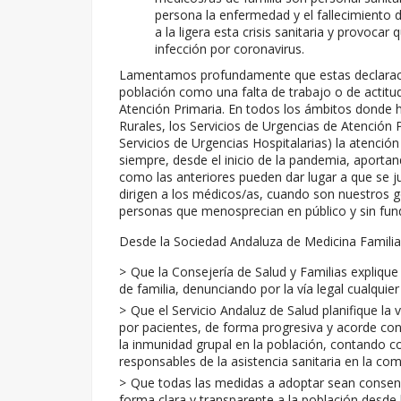
persona la enfermedad y el fallecimiento
a la ligera esta crisis sanitaria y provoca
infección por coronavirus.
Lamentamos profundamente que estas declaracio
población como una falta de trabajo o de actitud
Atención Primaria. En todos los ámbitos donde h
Rurales, los Servicios de Urgencias de Atención P
Servicios de Urgencias Hospitalarias) la atención
siempre, desde el inicio de la pandemia, aportan
como las anteriores pueden dar lugar a que se j
dirigen a los médicos/as, cuando son nuestros g
personas que menosprecian en público y sin fun
Desde la Sociedad Andaluza de Medicina Familia
Que la Consejería de Salud y Familias explique 
de familia, denunciando por la vía legal cualquie
Que el Servicio Andaluz de Salud planifique la
por pacientes, de forma progresiva y acorde co
la inmunidad grupal en la población, contando c
responsables de la asistencia sanitaria en la co
Que todas las medidas a adoptar sean consens
forma clara y transparente a la población desde 