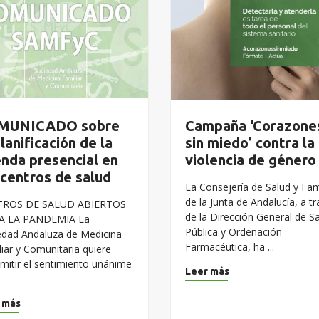
MUNICADO sobre
Campaña ‘Corazone
planificación de la
sin miedo’ contra la
nda presencial en
violencia de género
 centros de salud
La Consejería de Salud y Fam
de la Junta de Andalucía, a t
TROS DE SALUD ABIERTOS
de la Dirección General de S
A LA PANDEMIA La
Pública y Ordenación
edad Andaluza de Medicina
Farmacéutica, ha ...
liar y Comunitaria quiere
smitir el sentimiento unánime
Leer más
 más