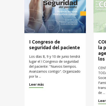
I Congreso de
CO
seguridad del paciente
la 
age
Los días 8, 9 y 10 de junio tendrá
los
lugar el I Congreso de seguridad
del paciente: "Nuevos tiempos.
CEN
Avanzamos contigo". Organizado
TOD
por la ...
Soci
Fami
Leer más
tran
de ...
Leer