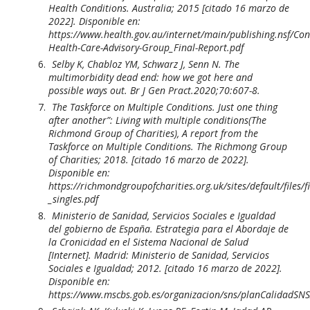
Health Conditions. Australia; 2015 [citado 16 marzo de
2022]. Disponible en:
https://www.health.gov.au/internet/main/publishing.nsf
Health-Care-Advisory-Group_Final-Report.pdf
Selby K, Chabloz YM, Schwarz J, Senn N. The
multimorbidity dead end: how we got here and
possible ways out. Br J Gen Pract.2020;70:607-8.
The Taskforce on Multiple Conditions. Just one thing
after another”: Living with multiple conditions(The
Richmond Group of Charities), A report from the
Taskforce on Multiple Conditions. The Richmong Group
of Charities; 2018. [citado 16 marzo de 2022].
Disponible en:
https://richmondgroupofcharities.org.uk/sites/default/files/
_singles.pdf
Ministerio de Sanidad, Servicios Sociales e Igualdad
del gobierno de España. Estrategia para el Abordaje de
la Cronicidad en el Sistema Nacional de Salud
[Internet]. Madrid: Ministerio de Sanidad, Servicios
Sociales e Igualdad; 2012. [citado 16 marzo de 2022].
Disponible en:
https://www.mscbs.gob.es/organizacion/sns/planCalidadS