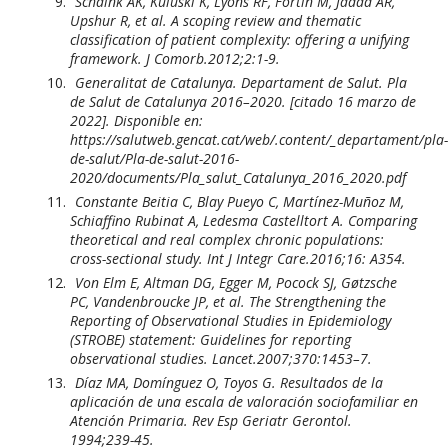
Schaink AK, Kuluski K, Lyons RF, Fortin M, Jadad AR,
Upshur R, et al. A scoping review and thematic
classification of patient complexity: offering a unifying
framework. J Comorb.2012;2:1-9.
Generalitat de Catalunya. Departament de Salut. Pla
de Salut de Catalunya 2016–2020. [citado 16 marzo de
2022]. Disponible en:
https://salutweb.gencat.cat/web/.content/_departament/pla-
de-salut/Pla-de-salut-2016-
2020/documents/Pla_salut_Catalunya_2016_2020.pdf
Constante Beitia C, Blay Pueyo C, Martínez-Muñoz M,
Schiaffino Rubinat A, Ledesma Castelltort A. Comparing
theoretical and real complex chronic populations:
cross-sectional study. Int J Integr Care.2016;16: A354.
Von Elm E, Altman DG, Egger M, Pocock SJ, Gøtzsche
PC, Vandenbroucke JP, et al. The Strengthening the
Reporting of Observational Studies in Epidemiology
(STROBE) statement: Guidelines for reporting
observational studies. Lancet.2007;370:1453–7.
Díaz MA, Domínguez O, Toyos G. Resultados de la
aplicación de una escala de valoración sociofamiliar en
Atención Primaria. Rev Esp Geriatr Gerontol.
1994;239-45.