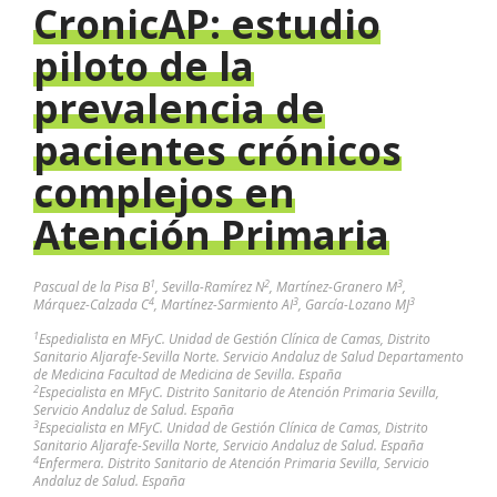
CronicAP: estudio
piloto de la
prevalencia de
pacientes crónicos
complejos en
Atención Primaria
1
2
3
Pascual de la Pisa B
, Sevilla-Ramírez N
, Martínez-Granero M
,
4
3
3
Márquez-Calzada C
, Martínez-Sarmiento AI
, García-Lozano MJ
1
Espedialista en MFyC. Unidad de Gestión Clínica de Camas, Distrito
Sanitario Aljarafe-Sevilla Norte. Servicio Andaluz de Salud Departamento
de Medicina Facultad de Medicina de Sevilla. España
2
Especialista en MFyC. Distrito Sanitario de Atención Primaria Sevilla,
Servicio Andaluz de Salud. España
3
Especialista en MFyC. Unidad de Gestión Clínica de Camas, Distrito
Sanitario Aljarafe-Sevilla Norte, Servicio Andaluz de Salud. España
4
Enfermera. Distrito Sanitario de Atención Primaria Sevilla, Servicio
Andaluz de Salud. España