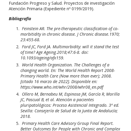
Fundación Progreso y Salud. Proyectos de investigación
Atención Primaria (Expediente nº 0199/2019).
Bibliografía
Feinstein AR. The pre-therapeutic classification of co-
morbitidity in chronic disease. J Chronic disease.1970;
23:455-68.
Ford JC, Ford JA. Multimorbidity: will it stand the test
of time? Age Ageing.2018;47:6-8. doi:
10.1093/ageing/afx159.
World Health Organization. The Challenges of a
changing world. En: The World Health Report 2008-
Primary Health Care (Now more than ever); 2008.
[citado 16 marzo de 2022]. Disponible en:
https://www.who.int/whr/2008/whr08_en.pdf
Ollero M, Bernabeu M, Espinosa JM, García R, Morilla
JC, Pascual B, et al. Atención a pacientes
pluripatológicos: Proceso Asistencial Integrado. 3ª ed.
Sevilla: Consejería de Salud de la Junta de Andalucía;
2018.
Primary Health Care Advisory Group Final Report.
Better Outcomes for People with Chronic and Complex