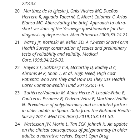
22:433.
Martínez de la Iglesia J, Onís Vilches MC, Dueñas
Herrero R, Aguado Taberné C, Albert Colomer C, Arias
Blanco MC. Abbreviating the brief. Approach to ultra-
short versions of the Yesavage questionnaire for the
diagnosis of depression. Aten Primaria.2005;35:14-21.
Ware J Jr, Kosinski M, Keller SD. A 12-Item Short-Form
Health Survey: construction of scales and preliminary
tests of reliability and validity. Medical
Care.1996;34:220-33.
Hayes S L, Salzberg C A, McCarthy D, Radley D C,
Abrams M K, Shah T, et al. High-Need, High-Cost
Patients: Who Are They and How Do They Use Health
Care? Commonwealth Fund.2016;26:1-14.
Gutiérrez-Valencia M, Aldaz Herce P, Lacalle-Fabo E,
Contreras Escámez B, Cedeno-Veloz B, Martínez-Velilla
N. Prevalence of polypharmacy and associated factors
in older adults in Spain: Data from the National Health
Survey 2017. Med Clin (Barc).2019;153:141-50.
Wastesson JW, Morin L, Tan ECK, Johnell K. An update
on the clinical consequences of polypharmacy in older
adults: a narrative review. Expert Opin Drug