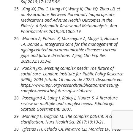
Saf.2018;17:1185-96.
Xing XX, Zhu C, Liang HY, Wang K, Chu YQ, Zhao LB, et
al. Associations Between Potentially Inappropriate
Medications and Adverse Health Outcomes in the
Elderly: A Systematic Review and Meta-analysis. Ann
Pharmacother.2019;53:1005-19.
Monaco A, Palmer K, Marengoni A, Maggi S, Hassan
TA, Donde S. Integrated care for the management of
ageing-related non-communicable diseases: current
gaps and future directions. Aging Clin Exp Res.
2020;32:1353-8.
Rankin JRS. Meeting complex needs: The future of
social care. London: Institute for Public Policy Research
(IPPR); 2004 [citado 16 marzo de 2022]. Disponible en:
https://www.ippr.org/research/publications/meeting-
complex-needsthe-future-of-social-care.
Rosengard A, Laing I, Ridley J, Hunter S. A literature
review on multiple and complex needs. Edinburgh:
Scottish Government; 2007.
Manning E, Gagnon M. The complex patient: A concept
clarification. Nurs Health Sci. 2017;19:13-21.
Iglesias FH, Celada CA, Navarro CB, Morales LP, Visus