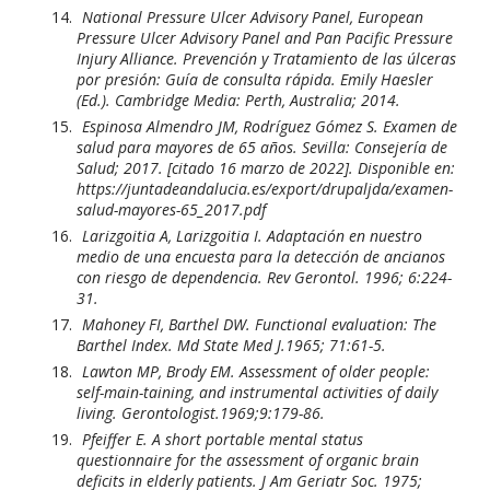
National Pressure Ulcer Advisory Panel, European
Pressure Ulcer Advisory Panel and Pan Pacific Pressure
Injury Alliance. Prevención y Tratamiento de las úlceras
por presión: Guía de consulta rápida. Emily Haesler
(Ed.). Cambridge Media: Perth, Australia; 2014.
Espinosa Almendro JM, Rodríguez Gómez S. Examen de
salud para mayores de 65 años. Sevilla: Consejería de
Salud; 2017. [citado 16 marzo de 2022]. Disponible en:
https://juntadeandalucia.es/export/drupaljda/examen-
salud-mayores-65_2017.pdf
Larizgoitia A, Larizgoitia I. Adaptación en nuestro
medio de una encuesta para la detección de ancianos
con riesgo de dependencia. Rev Gerontol. 1996; 6:224-
31.
Mahoney FI, Barthel DW. Functional evaluation: The
Barthel Index. Md State Med J.1965; 71:61-5.
Lawton MP, Brody EM. Assessment of older people:
self-main-taining, and instrumental activities of daily
living. Gerontologist.1969;9:179-86.
Pfeiffer E. A short portable mental status
questionnaire for the assessment of organic brain
deficits in elderly patients. J Am Geriatr Soc. 1975;