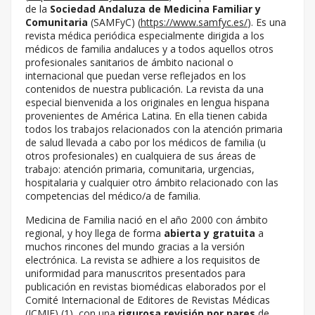
de la
Sociedad Andaluza de Medicina Familiar y
Comunitaria
(SAMFyC) (
https://www.samfyc.es/
). Es una
revista médica periódica especialmente dirigida a los
médicos de familia andaluces y a todos aquellos otros
profesionales sanitarios de ámbito nacional o
internacional que puedan verse reflejados en los
contenidos de nuestra publicación. La revista da una
especial bienvenida a los originales en lengua hispana
provenientes de América Latina. En ella tienen cabida
todos los trabajos relacionados con la atención primaria
de salud llevada a cabo por los médicos de familia (u
otros profesionales) en cualquiera de sus áreas de
trabajo: atención primaria, comunitaria, urgencias,
hospitalaria y cualquier otro ámbito relacionado con las
competencias del médico/a de familia.
Medicina de Familia nació en el año 2000 con ámbito
regional, y hoy llega de forma
abierta y
gratuita
a
muchos rincones del mundo gracias a la versión
electrónica. La revista se adhiere a los requisitos de
uniformidad para manuscritos presentados para
publicación en revistas biomédicas elaborados por el
Comité Internacional de Editores de Revistas Médicas
(ICMJE) (1), con una
rigurosa
revisión
por
pares
de