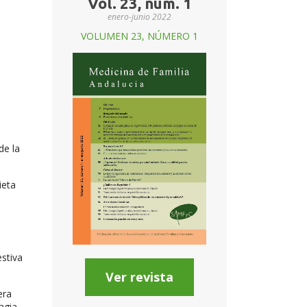
Vol. 23, núm. 1
enero-junio 2022
VOLUMEN 23, NÚMERO 1
de la
ieta
stiva
Ver revista
era
agia