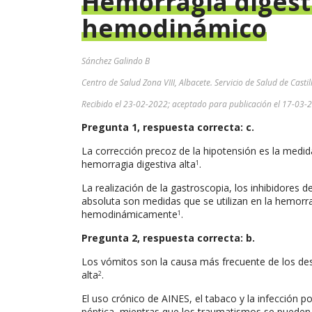
Hemorragia digesti
hemodinámico
Sánchez Galindo B
Centro de Salud Zona VIII, Albacete. Servicio de Salud de Cast
Recibido el 23-02-2022; aceptado para publicación el 17-03-
Pregunta 1, respuesta correcta: c.
La corrección precoz de la hipotensión es la medida 
hemorragia digestiva alta
.
1
La realización de la gastroscopia, los inhibidores 
absoluta son medidas que se utilizan en la hemorrag
hemodinámicamente
.
1
Pregunta 2, respuesta correcta: b.
Los vómitos son la causa más frecuente de los de
alta
.
2
El uso crónico de AINES, el tabaco y la infección po
péptica, mientras que los traumatismos se pueden 