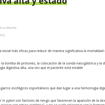
va alta y estado
illa La Mancha
2022.
inicial más eficaz para reducir de manera significativa la mortalidad 
de la bomba de protones, la colocación de la sonda nasogástrica y la d
ia digestiva alta, una vez que el paciente está estable
sgarros esofágicos espontáneos que dan lugar a una hemorragia dige
r H. pylori son factores de riesgo que favorecen la aparición de la úlc
asociar con rotura esplénica
, y no se suele relacionar con la hemorr
2