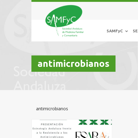
SAMFyC
SE
antimicrobianos
antimicrobianos