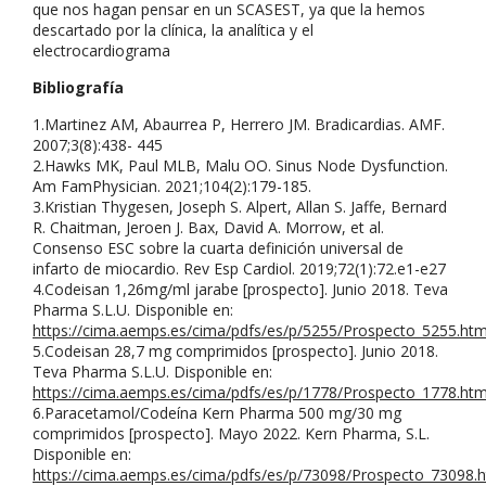
que nos hagan pensar en un SCASEST, ya que la hemos
descartado por la clínica, la analítica y el
electrocardiograma
Bibliografía
1.Martinez AM, Abaurrea P, Herrero JM. Bradicardias. AMF.
2007;3(8):438- 445
2.Hawks MK, Paul MLB, Malu OO. Sinus Node Dysfunction.
Am FamPhysician. 2021;104(2):179-185.
3.Kristian Thygesen, Joseph S. Alpert, Allan S. Jaffe, Bernard
R. Chaitman, Jeroen J. Bax, David A. Morrow, et al.
Consenso ESC sobre la cuarta definición universal de
infarto de miocardio. Rev Esp Cardiol. 2019;72(1):72.e1-e27
4.Codeisan 1,26mg/ml jarabe [prospecto]. Junio 2018. Teva
Pharma S.L.U. Disponible en:
https://cima.aemps.es/cima/pdfs/es/p/5255/Prospecto_5255.htm
5.Codeisan 28,7 mg comprimidos [prospecto]. Junio 2018.
Teva Pharma S.L.U. Disponible en:
https://cima.aemps.es/cima/pdfs/es/p/1778/Prospecto_1778.htm
6.Paracetamol/Codeína Kern Pharma 500 mg/30 mg
comprimidos [prospecto]. Mayo 2022. Kern Pharma, S.L.
Disponible en:
https://cima.aemps.es/cima/pdfs/es/p/73098/Prospecto_73098.h