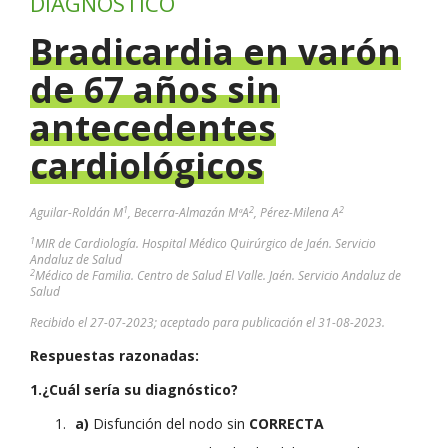
DIAGNÓSTICO
Bradicardia en varón
de 67 años sin
antecedentes
cardiológicos
1
2
2
Aguilar-Roldán M
, Becerra-Almazán MªA
, Pérez-Milena A
1
MIR de Cardiología. Hospital Médico Quirúrgico de Jaén. Servicio
Andaluz de Salud
2
Médico de Familia. Centro de Salud El Valle. Jaén. Servicio Andaluz de
Salud
Recibido el 27-07-2023; aceptado para publicación el 31-08-2023.
Respuestas razonadas:
1.¿Cuál sería su diagnóstico?
a)
Disfunción del nodo sin
CORRECTA