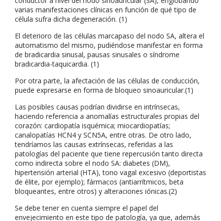
conductor a nivel del nodo sinoauricular (SA), englobando
varias manifestaciones clínicas en función de qué tipo de
célula sufra dicha degeneración. (1)
El deterioro de las células marcapaso del nodo SA, altera el
automatismo del mismo, pudiéndose manifestar en forma
de bradicardia sinusal, pausas sinusales o síndrome
bradicardia-taquicardia. (1)
Por otra parte, la afectación de las células de conducción,
puede expresarse en forma de bloqueo sinoauricular.(1)
Las posibles causas podrían dividirse en intrínsecas,
haciendo referencia a anomalías estructurales propias del
corazón: cardiopatía isquémica; miocardiopatías;
canalopatías HCN4 y SCN5A, entre otras. De otro lado,
tendríamos las causas extrínsecas, referidas a las
patologías del paciente que tiene repercusión tanto directa
como indirecta sobre el nodo SA: diabetes (DM),
hipertensión arterial (HTA), tono vagal excesivo (deportistas
de élite, por ejemplo); fármacos (antiarrítmicos, beta
bloqueantes, entre otros) y alteraciones iónicas.(2)
Se debe tener en cuenta siempre el papel del
envejecimiento en este tipo de patología, ya que, además